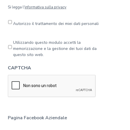
S
Si legga l'
informativa sulla privacy
i
l
e
Autorizzo il trattamento dei miei dati personali
g
g
a
P
Utilizzando questo modulo accetti la
l
r
memorizzazione e la gestione dei tuoi dati da
'
i
questo sito web.
i
v
n
a
CAPTCHA
f
c
o
y
r
*
m
a
t
i
v
a
Pagina Facebook Aziendale
s
u