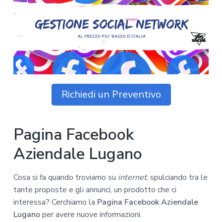
z
o
i
n
i
p
n
o
o
r
a
n
i
e
n
p
c
r
i
i
p
Richiedi un Preventivo
m
a
a
l
r
e
Pagina Facebook
i
a
Aziendale Lugano
Cosa si fa quando troviamo su
internet
, spulciando tra le
tante proposte e gli annunci, un prodotto che ci
interessa? Cerchiamo la
Pagina Facebook Aziendale
Lugano
per avere nuove informazioni.