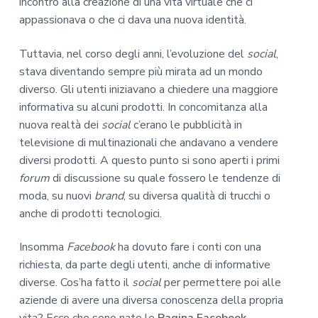
incontro alla creazione di una vita virtuale che ci
appassionava o che ci dava una nuova identità.
Tuttavia, nel corso degli anni, l’evoluzione del
social
,
stava diventando sempre più mirata ad un mondo
diverso. Gli utenti iniziavano a chiedere una maggiore
informativa su alcuni prodotti. In concomitanza alla
nuova realtà dei
social
c’erano le pubblicità in
televisione di multinazionali che andavano a vendere
diversi prodotti. A questo punto si sono aperti i primi
forum
di discussione su quale fossero le tendenze di
moda, su nuovi
brand
, su diversa qualità di trucchi o
anche di prodotti tecnologici.
Insomma
Facebook
ha dovuto fare i conti con una
richiesta, da parte degli utenti, anche di informative
diverse. Cos’ha fatto il
social
per permettere poi alle
aziende di avere una diversa conoscenza della propria
vita? Ecco che sono nate le
Pagina Facebook