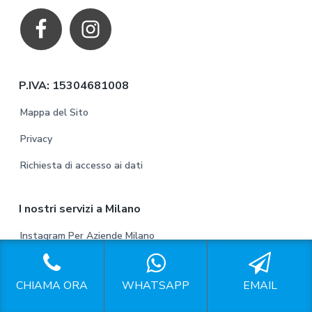
o
o
t
P.IVA: 15304681008
e
Mappa del Sito
r
Privacy
Richiesta di accesso ai dati
I nostri servizi a Milano
Instagram Per Aziende Milano
Gestione Profili Instagram Milano
CHIAMA ORA
WHATSAPP
EMAIL
Gestione Account Instagram Milano