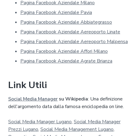
Pagina Facebook Aziendale Milano
l
l
Pagina Facebook Aziendale Pavia
a
p
Pagina Facebook Aziendale Abbiategrasso
r
Pagina Facebook Aziendale Aereoporto Linate
i
v
Pagina Facebook Aziendale Aereoporto Malpensa
a
Pagina Facebook Aziendale Affori Milano
c
y
Pagina Facebook Aziendale Agrate Brianza
*
Link Utili
Social Media Manager
su Wikipedia
: Una definizione
dell'argomento data dalla famosa enciclopedia on line.
Social Media Manager Lugano
,
Social Media Manager
Prezzi Lugano
,
Social Media Management Lugano
,