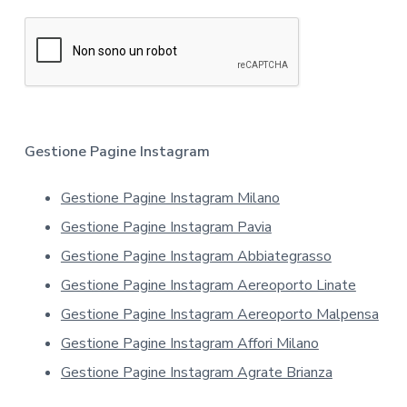
f
c
o
y
r
*
m
a
t
i
v
a
Gestione Pagine Instagram
s
u
Gestione Pagine Instagram Milano
l
l
Gestione Pagine Instagram Pavia
a
p
Gestione Pagine Instagram Abbiategrasso
r
Gestione Pagine Instagram Aereoporto Linate
i
v
Gestione Pagine Instagram Aereoporto Malpensa
a
Gestione Pagine Instagram Affori Milano
c
y
Gestione Pagine Instagram Agrate Brianza
*