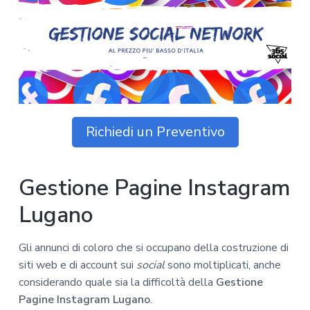
z
o
i
n
i
p
n
o
o
r
a
n
i
e
n
p
c
r
i
i
p
Richiedi un Preventivo
m
a
a
l
r
e
Gestione Pagine Instagram
i
a
Lugano
Gli annunci di coloro che si occupano della costruzione di
siti web e di account sui
social
sono moltiplicati, anche
considerando quale sia la difficoltà della
Gestione
Pagine Instagram Lugano
.