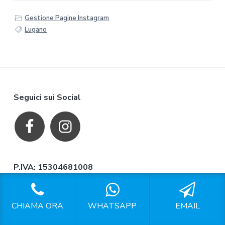
Gestione Pagine Instagram
Lugano
F
Seguici sui Social
o
o
t
P.IVA: 15304681008
e
Mappa del Sito
r
CHIAMA ORA
WHATSAPP
EMAIL
Privacy
Richiesta di accesso ai dati