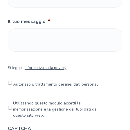
Il tuo messaggio
*
S
Si legga l'
informativa sulla privacy
i
l
e
Autorizzo il trattamento dei miei dati personali
g
g
a
P
Utilizzando questo modulo accetti la
l
r
memorizzazione e la gestione dei tuoi dati da
'
i
questo sito web.
i
v
n
a
CAPTCHA