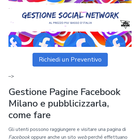
z
o
i
n
i
p
n
o
o
r
a
n
i
e
n
p
c
r
i
i
p
Richiedi un Preventivo
m
a
a
l
–>
r
e
i
Gestione Pagine Facebook
a
Milano e pubblicizzarla,
come fare
Gli utenti possono raggiungere e visitare una pagina di
Facebook
oppure anche un sito
web
perché effettuano