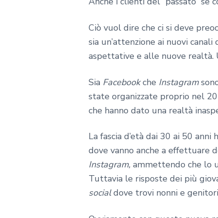
Anche i clienti del “passato” se 
Ciò vuol dire che ci si deve preo
sia un’attenzione ai nuovi canali
aspettative e alle nuove realtà.
Sia
Facebook
che
Instagram
sono
state organizzate proprio nel 201
che hanno dato una realtà inasp
La fascia d’età dai 30 ai 50 anni
dove vanno anche a effettuare de
Instagram,
ammettendo che lo u
Tuttavia le risposte dei più gio
social
dove trovi nonni e genitori