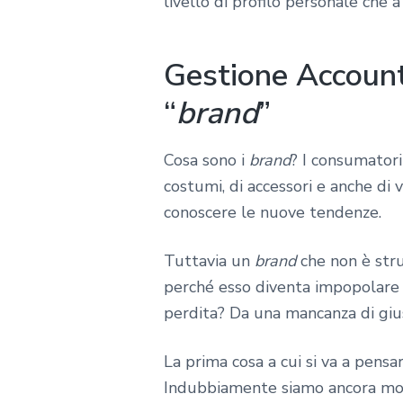
livello di profilo personale che a
Gestione Account
“
brand
”
Cosa sono i
brand
? I consumatori
costumi, di accessori e anche di
conoscere le nuove tendenze.
Tuttavia un
brand
che non è stru
perché esso diventa impopolare a
perdita? Da una mancanza di gius
La prima cosa a cui si va a pen
Indubbiamente siamo ancora molt