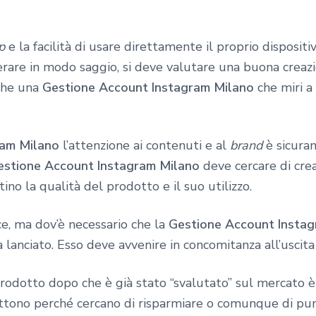
p
e la facilità di usare direttamente il proprio disposi
erare in modo saggio, si deve valutare una buona creazi
che una
Gestione Account Instagram Milano
che miri a 
ram Milano
l’attenzione ai contenuti e al
brand
è sicuram
estione Account Instagram Milano
deve cercare di crea
ino la qualità del prodotto e il suo utilizzo.
ce, ma dov’è necessario che la
Gestione Account Insta
à lanciato. Esso deve avvenire in concomitanza all’uscit
l prodotto dopo che è già stato “svalutato” sul mercato
ono perché cercano di risparmiare o comunque di punt