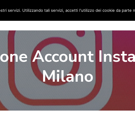
stri servizi. Utilizzando tali servizi, accetti l'utilizzo dei cookie da parte 
Home
Social Media Manager
Portfolio
Ri
ione Account Inst
Milano