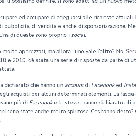
così li possiamo definire, si sono adatti ad un nuovo me
ccupare ed occupare di adeguarsi alle richieste attuali
 di pubblicità, di vendita e anche di sponsorizzazione. 
 Una di queste sono proprio i
social
.
 molto apprezzati, ma allora l’uno vale l’altro? No! Se
8 e 2019, c’è stata una serie di risposte da parte di u
ettata.
 ha dichiarato che hanno un
account
di
Facebook
ed
Inst
gli acquisti per alcuni determinati elementi. La fascia
sano più di
Facebook
e lo stesso hanno dichiarato gli ut
vani sono state anche molto spiritose. Cos’hanno detto
.