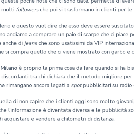
io queste poche note che ci sono date, permette di ave
e molti
followers
che poi si trasformano in clienti per le
iderio e questo vuol dire che esso deve essere suscita
no andiamo a comprare un paio di scarpe che ci piace p
e anche di
jeans
che sono usatissimi da VIP internaziona
che si compra quello che ci viene mostrato con garbo e 
 Milano
è proprio la prima cosa da fare quando si ha bis
discordanti tra chi dichiara che il metodo migliore per 
he rimangano ancora legati a
spot
pubblicitari su radio 
lla di non capire che i clienti oggi sono molto giovani,
nche l’informazione è diventata diversa e le pubblicità 
di acquistare e vendere a chilometri di distanza.