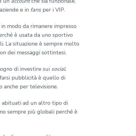
re un
account
che sia funzionale,
 aziende e in
fans
per i VIP.
to in modo da rimanere impresso
erché è usata da uno sportivo
li. La situazione è sempre molto
con dei messaggi sottintesi.
ogno di investire sui
social
.
farsi pubblicità è quello di
o anche per televisione.
 abituati ad un altro tipo di
sono sempre più globali perché è