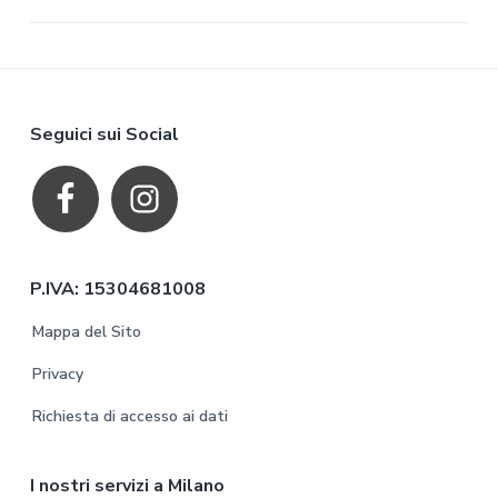
F
Seguici sui Social
o
o
t
P.IVA: 15304681008
e
Mappa del Sito
r
Privacy
Richiesta di accesso ai dati
I nostri servizi a Milano