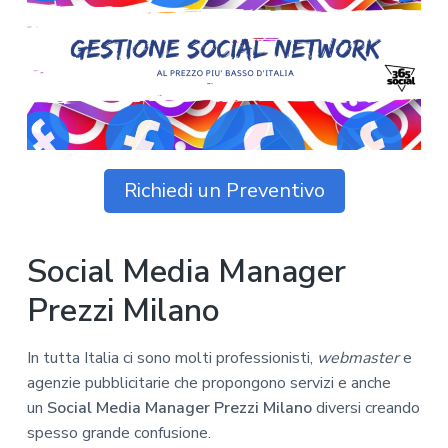
z
o
i
n
i
p
n
o
o
r
a
n
i
e
n
p
c
r
i
i
p
Richiedi un Preventivo
m
a
a
l
r
e
Social Media Manager
i
a
Prezzi Milano
In tutta Italia ci sono molti professionisti,
webmaster
e
agenzie pubblicitarie che propongono servizi e anche
un
Social Media Manager Prezzi Milano
diversi creando
spesso grande confusione.