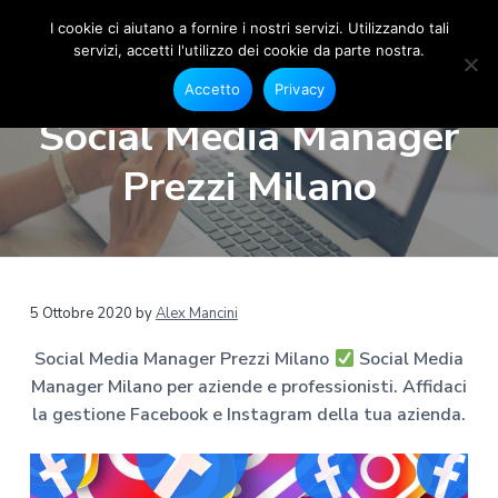
I cookie ci aiutano a fornire i nostri servizi. Utilizzando tali
servizi, accetti l'utilizzo dei cookie da parte nostra.
S
G
P
P
P
e
o
Accetto
Privacy
s
a
a
a
c
t
Social Media Manager
i
i
s
s
s
o
a
s
s
s
n
Prezzi Milano
l
e
M
a
a
a
F
e
a
a
a
a
c
d
e
l
l
l
i
b
a
o
l
c
p
o
M
a
o
i
k
a
5 Ottobre 2020
by
Alex Mancini
e
n
n
è
n
I
a
n
Social Media Manager Prezzi Milano
Social Media
a
t
d
s
g
t
Manager Milano per aziende e professionisti. Affidaci
v
e
i
e
a
r
g
la gestione Facebook e Instagram della tua azienda.
i
n
p
r
M
g
u
a
a
i
m
a
t
g
l
a