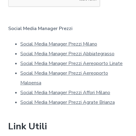
a
t
i
v
a
Social Media Manager Prezzi
s
u
Social Media Manager Prezzi Milano
l
l
Social Media Manager Prezzi Abbiategrasso
a
p
Social Media Manager Prezzi Aereoporto Linate
r
Social Media Manager Prezzi Aereoporto
i
v
Malpensa
a
Social Media Manager Prezzi Affori Milano
c
y
Social Media Manager Prezzi Agrate Brianza
*
Link Utili