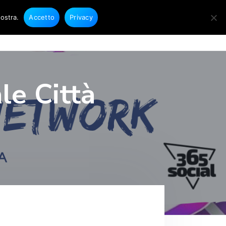
nostra.
Accetto
Privacy
sultati
Blog
Recensioni
Contatti
C
e
r
c
a
le Città
i
n
q
u
e
s
t
o
s
i
t
o
w