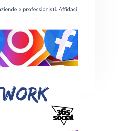
e
b
ende e professionisti. Affidaci