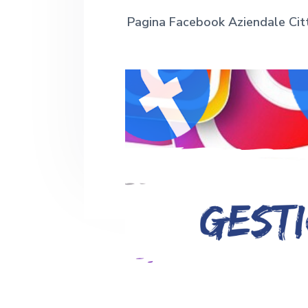
a
g
u
a
t
Pagina Facebook Aziendale Cit
n
a
a
t
g
o
g
z
o
i
r
a
i
p
n
m
o
r
a
n
i
e
n
p
c
r
i
i
p
m
a
a
l
r
e
i
a