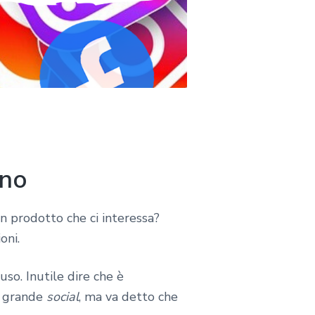
ano
un prodotto che ci interessa?
oni.
so. Inutile dire che è
o grande
social
, ma va detto che