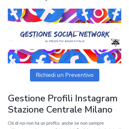
z
o
i
n
i
p
n
o
o
r
a
n
i
e
n
p
c
r
i
i
p
m
a
a
l
r
e
Richiedi un Preventivo
i
a
Gestione Profili Instagram
Stazione Centrale Milano
Chi di noi non ha un profilo, anche se non sempre