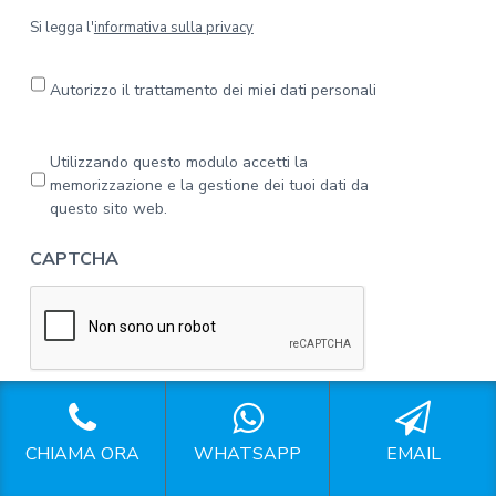
S
Si legga l'
informativa sulla privacy
i
l
e
Autorizzo il trattamento dei miei dati personali
g
g
a
P
Utilizzando questo modulo accetti la
l
r
memorizzazione e la gestione dei tuoi dati da
'
i
questo sito web.
i
v
n
a
CAPTCHA
f
c
o
y
r
*
m
a
t
i
v
a
Gestione Profili Instagram
CHIAMA ORA
WHATSAPP
EMAIL
s
u