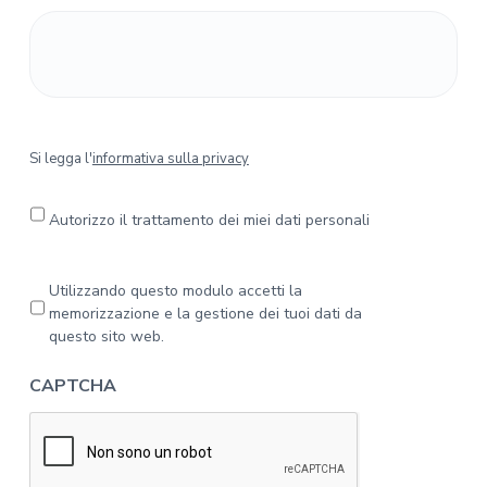
S
Si legga l'
informativa sulla privacy
i
l
e
Autorizzo il trattamento dei miei dati personali
g
g
a
P
Utilizzando questo modulo accetti la
l
r
memorizzazione e la gestione dei tuoi dati da
'
i
questo sito web.
i
v
n
a
CAPTCHA
f
c
o
y
r
*
m
a