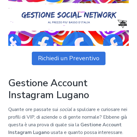
z
o
i
n
i
p
n
o
o
r
a
n
i
e
n
p
c
r
i
i
p
Richiedi un Preventivo
m
a
a
l
r
e
Gestione Account
i
a
Instagram Lugano
Quante ore passate sui
social
a spulciare e curiosare nei
profili di VIP, di aziende o di gente normale? Ebbene già
questa è una prova di quale sia la
Gestione Account
Instagram Lugano
usata e quanto possa interessare.