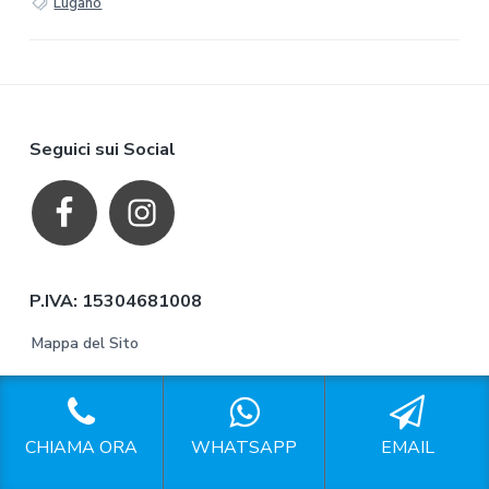
Lugano
F
Seguici sui Social
o
o
t
P.IVA: 15304681008
e
Mappa del Sito
r
Privacy
Richiesta di accesso ai dati
CHIAMA ORA
WHATSAPP
EMAIL