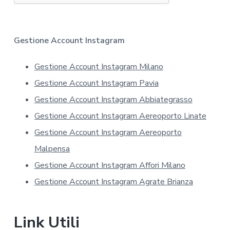
t
i
v
a
Gestione Account Instagram
s
u
Gestione Account Instagram Milano
l
l
Gestione Account Instagram Pavia
a
p
Gestione Account Instagram Abbiategrasso
r
Gestione Account Instagram Aereoporto Linate
i
v
Gestione Account Instagram Aereoporto
a
Malpensa
c
y
Gestione Account Instagram Affori Milano
*
Gestione Account Instagram Agrate Brianza
Link Utili