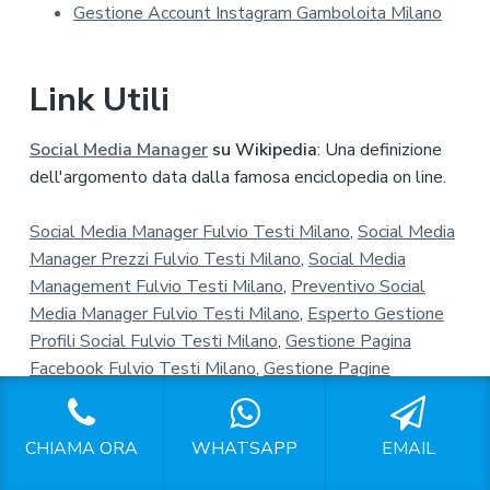
Gestione Account Instagram Gamboloita Milano
c
y
*
Link Utili
Social Media Manager
su Wikipedia
: Una definizione
dell'argomento data dalla famosa enciclopedia on line.
Social Media Manager Fulvio Testi Milano
,
Social Media
Manager Prezzi Fulvio Testi Milano
,
Social Media
Management Fulvio Testi Milano
,
Preventivo Social
Media Manager Fulvio Testi Milano
,
Esperto Gestione
Profili Social Fulvio Testi Milano
,
Gestione Pagina
Facebook Fulvio Testi Milano
,
Gestione Pagine
Facebook Fulvio Testi Milano
,
Gestire Pagina Facebook
Fulvio Testi Milano
,
Pagina Facebook Aziendale Fulvio
CHIAMA ORA
WHATSAPP
EMAIL
Testi Milano
,
Prezzi Per Gestione Pagina Facebook
Fulvio Testi Milano
,
Gestione Instagram Fulvio Testi