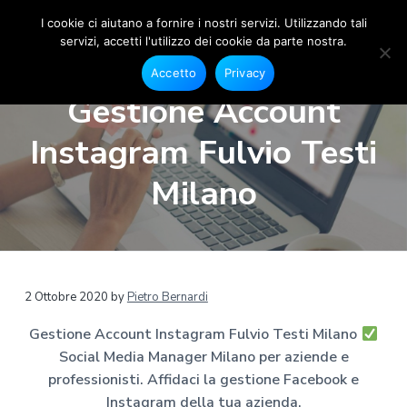
I cookie ci aiutano a fornire i nostri servizi. Utilizzando tali
servizi, accetti l'utilizzo dei cookie da parte nostra.
S
G
P
P
P
e
o
Accetto
Privacy
s
a
a
a
c
t
Gestione Account
i
i
s
s
s
o
a
s
s
s
n
Instagram Fulvio Testi
l
e
M
a
a
a
F
e
a
a
a
a
Milano
c
d
e
l
l
l
i
b
a
o
l
c
p
o
M
a
o
i
k
a
e
n
n
è
n
I
a
n
a
t
d
2 Ottobre 2020
by
Pietro Bernardi
s
g
t
v
e
i
e
a
Gestione Account Instagram Fulvio Testi Milano
r
g
i
n
p
r
M
Social Media Manager Milano per aziende e
g
u
a
a
i
m
professionisti. Affidaci la gestione Facebook e
a
t
g
l
a
Instagram della tua azienda.