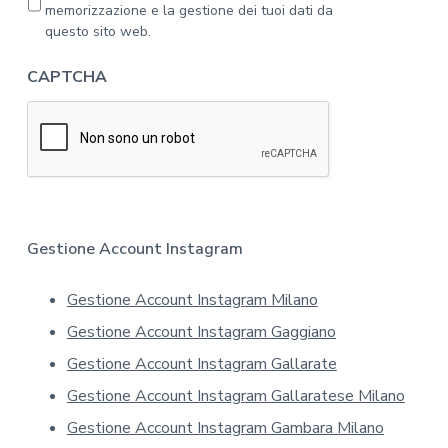
l
r
memorizzazione e la gestione dei tuoi dati da
'
i
questo sito web.
i
v
n
a
CAPTCHA
f
c
o
y
r
*
m
a
t
i
v
a
Gestione Account Instagram
s
u
Gestione Account Instagram Milano
l
l
Gestione Account Instagram Gaggiano
a
p
Gestione Account Instagram Gallarate
r
Gestione Account Instagram Gallaratese Milano
i
v
Gestione Account Instagram Gambara Milano
a