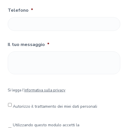
Telefono
*
Il tuo messaggio
*
S
Si legga l'
informativa sulla privacy
i
l
e
Autorizzo il trattamento dei miei dati personali
g
g
a
P
Utilizzando questo modulo accetti la