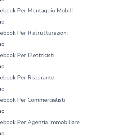
cebook Per Montaggio Mobili
no
ebook Per Ristrutturazioni
no
ebook Per Elettricisti
no
cebook Per Ristorante
no
cebook Per Commercialisti
no
cebook Per Agenzia Immobiliare
no