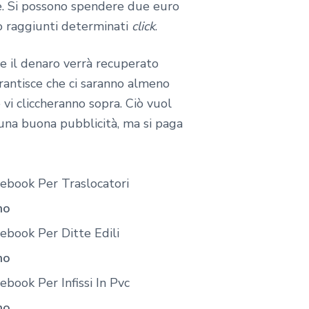
te. Si possono spendere due euro
no raggiunti determinati
click
.
e il denaro verrà recuperato
rantisce che ci saranno almeno
 vi cliccheranno sopra. Ciò vuol
 una buona pubblicità, ma si paga
ebook Per Traslocatori
no
ebook Per Ditte Edili
no
book Per Infissi In Pvc
no