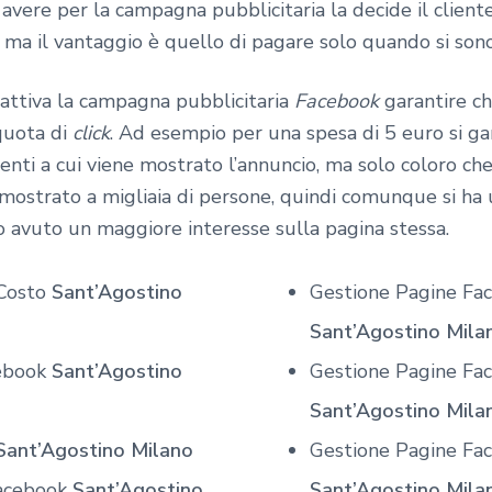
avere per la campagna pubblicitaria la decide il clien
ia, ma il vantaggio è quello di pagare solo quando si so
 attiva la campagna pubblicitaria
Facebook
garantire ch
quota di
click
. Ad esempio per una spesa di 5 euro si ga
tenti a cui viene mostrato l’annuncio, ma solo coloro che
 mostrato a migliaia di persone, quindi comunque si ha
o avuto un maggiore interesse sulla pagina stessa.
 Costo
Sant’Agostino
Gestione Pagine Fac
Sant’Agostino Mila
cebook
Sant’Agostino
Gestione Pagine Fac
Sant’Agostino Mila
Sant’Agostino Milano
Gestione Pagine Face
Facebook
Sant’Agostino
Sant’Agostino Mila