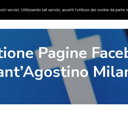
stri servizi. Utilizzando tali servizi, accetti l'utilizzo dei cookie da parte 
Home
Social Media Manager
Portfolio
Ri
tione Pagine Face
ant’Agostino Mila