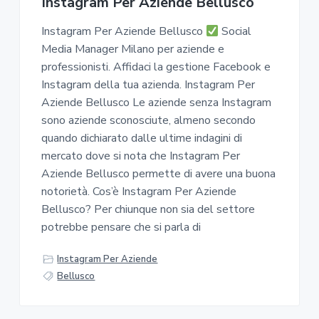
z
o
i
Instagram Per Aziende Bellusco
n
i
p
n
o
Instagram Per Aziende Bellusco
Social
o
r
a
Media Manager Milano per aziende e
n
i
professionisti. Affidaci la gestione Facebook e
e
n
Instagram della tua azienda. Instagram Per
p
c
Aziende Bellusco Le aziende senza Instagram
r
i
sono aziende sconosciute, almeno secondo
i
p
quando dichiarato dalle ultime indagini di
m
a
mercato dove si nota che Instagram Per
a
l
Aziende Bellusco permette di avere una buona
r
e
notorietà. Cos’è Instagram Per Aziende
i
Bellusco? Per chiunque non sia del settore
a
potrebbe pensare che si parla di
Instagram Per Aziende
Bellusco