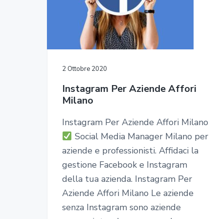
a
g
u
a
t
n
a
a
t
g
o
g
z
o
i
r
a
i
p
n
m
o
r
a
2 Ottobre 2020
n
i
Instagram Per Aziende Affori
e
n
Milano
p
c
r
i
Instagram Per Aziende Affori Milano
i
p
Social Media Manager Milano per
m
a
aziende e professionisti. Affidaci la
a
l
gestione Facebook e Instagram
r
e
della tua azienda. Instagram Per
i
Aziende Affori Milano Le aziende
a
senza Instagram sono aziende