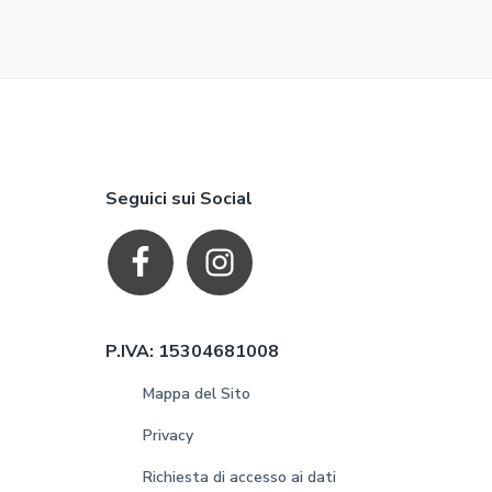
F
Seguici sui Social
o
o
t
P.IVA: 15304681008
e
Mappa del Sito
r
Privacy
Richiesta di accesso ai dati