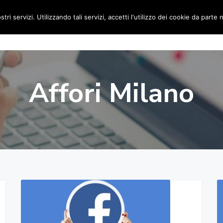
stri servizi. Utilizzando tali servizi, accetti l'utilizzo dei cookie da parte 
Home
Social Media Manager
Portfolio
Ri
Affori Milano