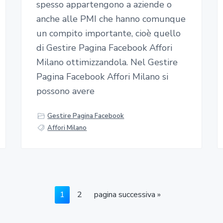
spesso appartengono a aziende o
anche alle PMI che hanno comunque
un compito importante, cioè quello
di Gestire Pagina Facebook Affori
Milano ottimizzandola. Nel Gestire
Pagina Facebook Affori Milano si
possono avere
Gestire Pagina Facebook
Affori Milano
V
V
V
1
2
pagina successiva »
a
a
a
i
i
i