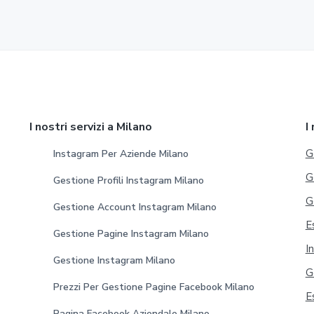
a
a
a
l
l
l
l
l
l
a
a
a
p
p
a
a
g
g
I nostri servizi a Milano
I
i
i
n
n
G
Instagram Per Aziende Milano
a
a
G
Gestione Profili Instagram Milano
G
Gestione Account Instagram Milano
E
Gestione Pagine Instagram Milano
I
Gestione Instagram Milano
G
Prezzi Per Gestione Pagine Facebook Milano
E
Pagina Facebook Aziendale Milano