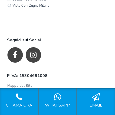
Viale Coni Zugna Milano
F
Seguici sui Social
o
o
t
P.IVA: 15304681008
e
Mappa del Sito
r
Privacy
CHIAMA ORA
WHATSAPP
EMAIL
Richiesta di accesso ai dati