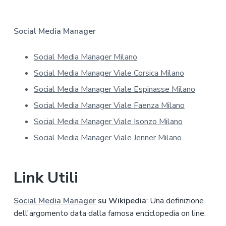
i
v
a
Social Media Manager
s
u
Social Media Manager Milano
l
l
Social Media Manager Viale Corsica Milano
a
p
Social Media Manager Viale Espinasse Milano
r
Social Media Manager Viale Faenza Milano
i
v
Social Media Manager Viale Isonzo Milano
a
Social Media Manager Viale Jenner Milano
c
y
*
Link Utili
Social Media Manager
su Wikipedia
: Una definizione
dell'argomento data dalla famosa enciclopedia on line.