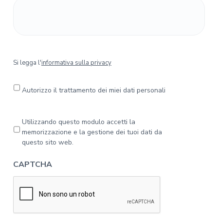
S
Si legga l'
informativa sulla privacy
i
l
e
Autorizzo il trattamento dei miei dati personali
g
g
a
P
Utilizzando questo modulo accetti la
l
r
memorizzazione e la gestione dei tuoi dati da
'
i
questo sito web.
i
v
n
a
CAPTCHA
f
c
o
y
r
*
m
a
t