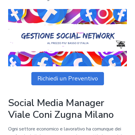
z
o
i
n
i
p
n
o
o
r
a
n
i
e
n
p
c
r
i
i
p
m
a
a
l
r
e
Richiedi un Preventivo
i
a
Social Media Manager
Viale Coni Zugna Milano
Ogni settore economico e lavorativo ha comunque dei