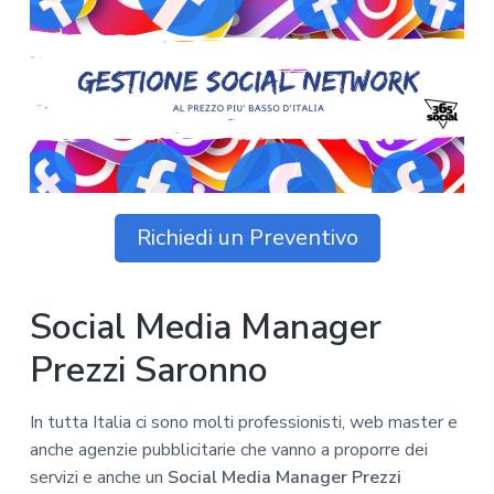
z
o
i
n
i
p
n
o
o
r
a
n
i
e
n
p
c
r
i
i
p
m
a
Richiedi un Preventivo
a
l
r
e
i
Social Media Manager
a
Prezzi Saronno
In tutta Italia ci sono molti professionisti, web master e
anche agenzie pubblicitarie che vanno a proporre dei
servizi e anche un
Social Media Manager Prezzi