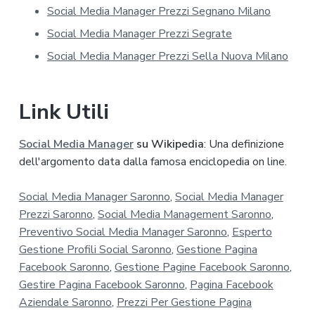
r
Social Media Manager Prezzi Segnano Milano
i
v
Social Media Manager Prezzi Segrate
a
Social Media Manager Prezzi Sella Nuova Milano
c
y
*
Link Utili
Social Media Manager
su Wikipedia
: Una definizione
dell'argomento data dalla famosa enciclopedia on line.
Social Media Manager Saronno
,
Social Media Manager
Prezzi Saronno
,
Social Media Management Saronno
,
Preventivo Social Media Manager Saronno
,
Esperto
Gestione Profili Social Saronno
,
Gestione Pagina
Facebook Saronno
,
Gestione Pagine Facebook Saronno
,
Gestire Pagina Facebook Saronno
,
Pagina Facebook
Aziendale Saronno
,
Prezzi Per Gestione Pagina