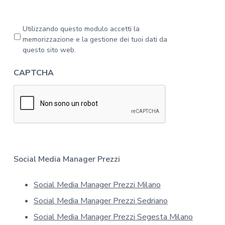
g
g
a
P
Utilizzando questo modulo accetti la
l
r
memorizzazione e la gestione dei tuoi dati da
'
i
questo sito web.
i
v
n
a
CAPTCHA
f
c
o
y
r
*
m
a
t
i
v
a
Social Media Manager Prezzi
s
u
Social Media Manager Prezzi Milano
l
l
Social Media Manager Prezzi Sedriano
a
p
Social Media Manager Prezzi Segesta Milano