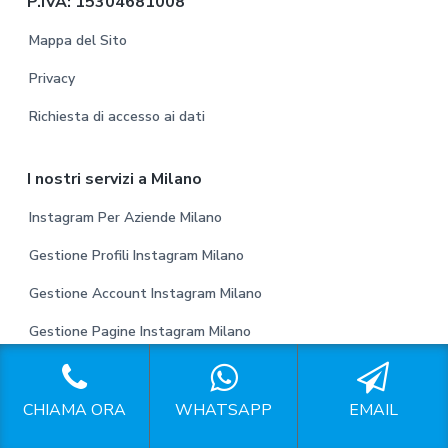
P.IVA: 15304681008
e
Mappa del Sito
r
Privacy
Richiesta di accesso ai dati
I nostri servizi a Milano
Instagram Per Aziende Milano
Gestione Profili Instagram Milano
Gestione Account Instagram Milano
Gestione Pagine Instagram Milano
Gestione Instagram Milano
Prezzi Per Gestione Pagine Facebook Milano
CHIAMA ORA
WHATSAPP
EMAIL
Pagina Facebook Aziendale Milano