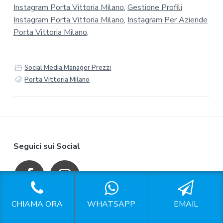
Instagram Porta Vittoria Milano
,
Gestione Profili
Instagram Porta Vittoria Milano
,
Instagram Per Aziende
Porta Vittoria Milano
,
Social Media Manager Prezzi
Porta Vittoria Milano
F
Seguici sui Social
o
o
t
CHIAMA ORA
WHATSAPP
EMAIL
P.IVA: 15304681008