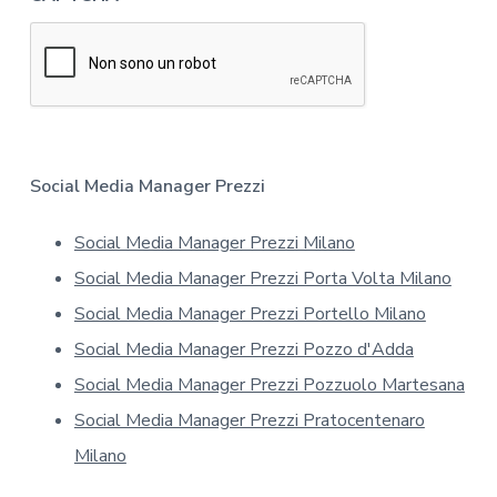
f
c
o
y
r
*
m
a
t
i
v
a
Social Media Manager Prezzi
s
u
Social Media Manager Prezzi Milano
l
l
Social Media Manager Prezzi Porta Volta Milano
a
p
Social Media Manager Prezzi Portello Milano
r
Social Media Manager Prezzi Pozzo d'Adda
i
v
Social Media Manager Prezzi Pozzuolo Martesana
a
Social Media Manager Prezzi Pratocentenaro
c
y
Milano
*