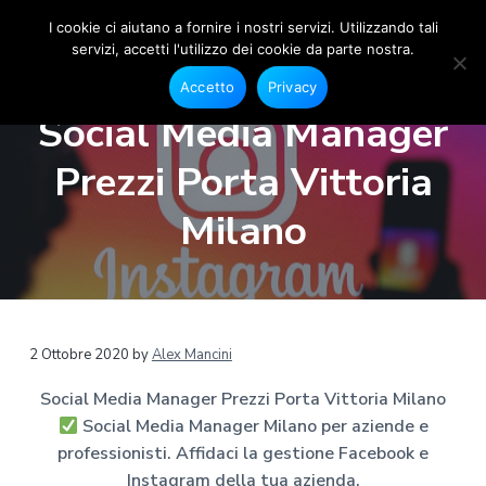
I cookie ci aiutano a fornire i nostri servizi. Utilizzando tali
servizi, accetti l'utilizzo dei cookie da parte nostra.
S
G
P
P
P
e
o
Accetto
Privacy
s
a
a
a
c
t
Social Media Manager
i
i
s
s
s
o
a
s
s
s
n
Prezzi Porta Vittoria
l
e
M
a
a
a
F
e
a
a
a
a
Milano
c
d
e
l
l
l
i
b
a
o
l
c
p
o
M
a
o
i
k
a
e
n
n
è
n
I
a
n
a
t
d
2 Ottobre 2020
by
Alex Mancini
s
g
t
v
e
i
e
a
Social Media Manager Prezzi Porta Vittoria Milano
r
g
i
n
p
r
M
Social Media Manager Milano per aziende e
g
u
a
a
i
m
professionisti. Affidaci la gestione Facebook e
a
t
g
l
a
Instagram della tua azienda.