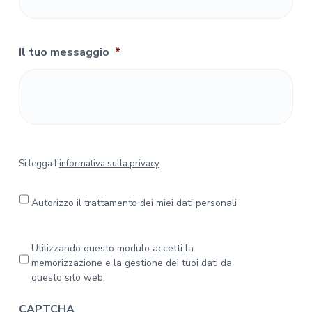
Il tuo messaggio
*
S
Si legga l'
informativa sulla privacy
i
l
e
Autorizzo il trattamento dei miei dati personali
g
g
a
P
Utilizzando questo modulo accetti la
l
r
memorizzazione e la gestione dei tuoi dati da
'
i
questo sito web.
i
v
n
a
CAPTCHA