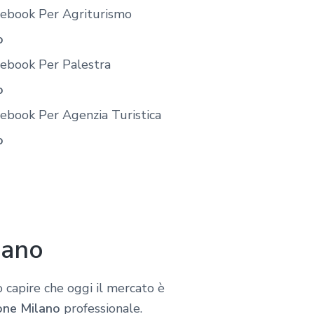
cebook Per Agriturismo
o
cebook Per Palestra
o
ebook Per Agenzia Turistica
o
lano
 capire che oggi il mercato è
one Milano
professionale.