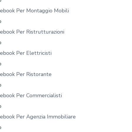
o
cebook Per Montaggio Mobili
o
ebook Per Ristrutturazioni
o
ebook Per Elettricisti
o
cebook Per Ristorante
o
cebook Per Commercialisti
o
cebook Per Agenzia Immobiliare
o