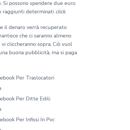
te. Si possono spendere due euro
no raggiunti determinati
click
.
e il denaro verrà recuperato
rantisce che ci saranno almeno
 vi cliccheranno sopra. Ciò vuol
 una buona pubblicità, ma si paga
ebook Per Traslocatori
o
ebook Per Ditte Edili
o
book Per Infissi In Pvc