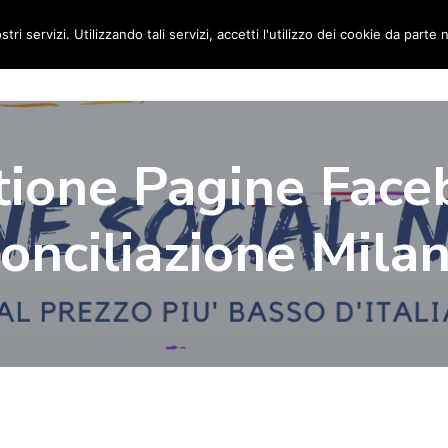
stri servizi. Utilizzando tali servizi, accetti l'utilizzo dei cookie da parte 
Home
Social Media Manager
Portfolio
Ri
tione Pagine Face
onciliazione Mila