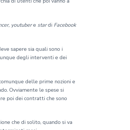
hia di utenti che poi vanno a
ncer, youtuber
e
star
di
Facebook
deve sapere sia quali sono i
munque degli interventi e dei
e comunque delle prime nozioni e
endo. Ovviamente le spese si
re poi dei contratti che sono
one che di solito, quando si va