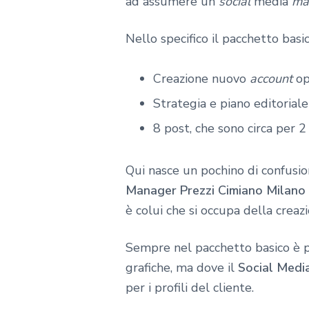
ad assumere un
social
media
ma
Nello specifico il pacchetto basic
Creazione nuovo
account
op
Strategia e piano editorial
8 post, che sono circa per 
Qui nasce un pochino di confusion
Manager Prezzi Cimiano Milano
è colui che si occupa della creazi
Sempre nel pacchetto basico è po
grafiche, ma dove il
Social Medi
per i profili del cliente.