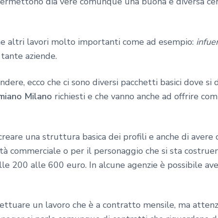
permettono dia vere comunque una buona e diversa cerc
he altri lavori molto importanti come ad esempio:
infue
tante aziende.
ndere, ecco che ci sono diversi pacchetti basici dove si 
imiano Milano
richiesti e che vanno anche ad offrire co
creare una struttura basica dei profili e anche di aver
ività commerciale o per il personaggio che si sta costru
le 200 alle 600 euro. In alcune agenzie è possibile ave
ettuare un lavoro che è a contratto mensile, ma attenzi