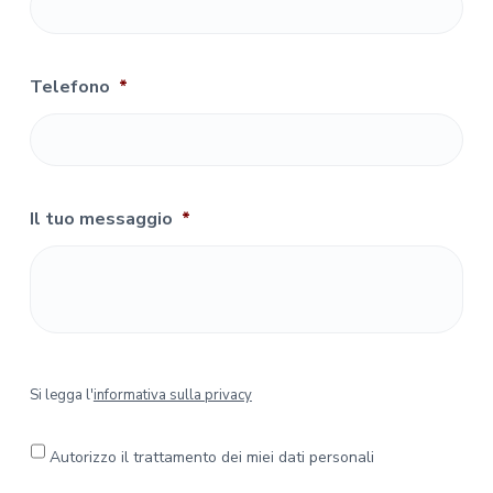
Telefono
*
Il tuo messaggio
*
S
Si legga l'
informativa sulla privacy
i
l
e
Autorizzo il trattamento dei miei dati personali
g