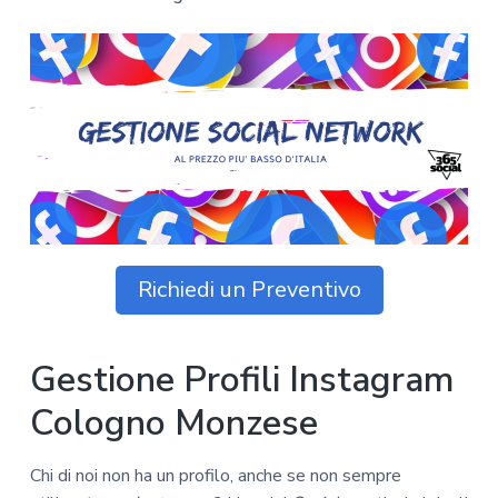
z
o
i
n
i
p
n
o
o
r
a
n
i
e
n
p
c
r
i
i
p
m
a
a
l
r
e
Richiedi un Preventivo
i
a
Gestione Profili Instagram
Cologno Monzese
Chi di noi non ha un profilo, anche se non sempre