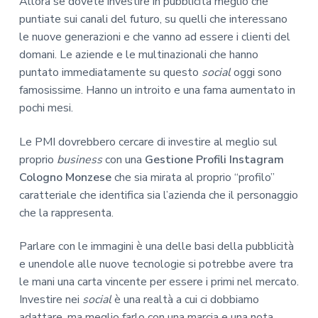
Allora se dovete investire in pubblicità meglio che
puntiate sui canali del futuro, su quelli che interessano
le nuove generazioni e che vanno ad essere i clienti del
domani. Le aziende e le multinazionali che hanno
puntato immediatamente su questo
social
oggi sono
famosissime. Hanno un introito e una fama aumentato in
pochi mesi.
Le PMI dovrebbero cercare di investire al meglio sul
proprio
business
con una
Gestione Profili Instagram
Cologno Monzese
che sia mirata al proprio “profilo”
caratteriale che identifica sia l’azienda che il personaggio
che la rappresenta.
Parlare con le immagini è una delle basi della pubblicità
e unendole alle nuove tecnologie si potrebbe avere tra
le mani una carta vincente per essere i primi nel mercato.
Investire nei
social
è una realtà a cui ci dobbiamo
adattare, ma meglio farlo con una marcia e una nota