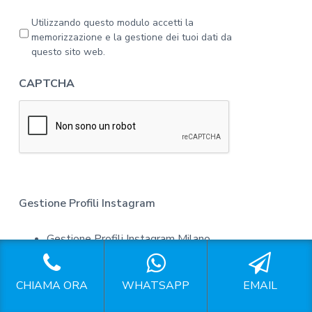
g
a
P
Utilizzando questo modulo accetti la
l
r
memorizzazione e la gestione dei tuoi dati da
'
i
questo sito web.
i
v
n
a
CAPTCHA
f
c
o
y
r
*
m
a
t
i
v
a
Gestione Profili Instagram
s
u
Gestione Profili Instagram Milano
l
l
Gestione Profili Instagram Colonne Di San
a
p
Lorenzo Milano
CHIAMA ORA
WHATSAPP
EMAIL
r
Gestione Profili Instagram Colturano
i