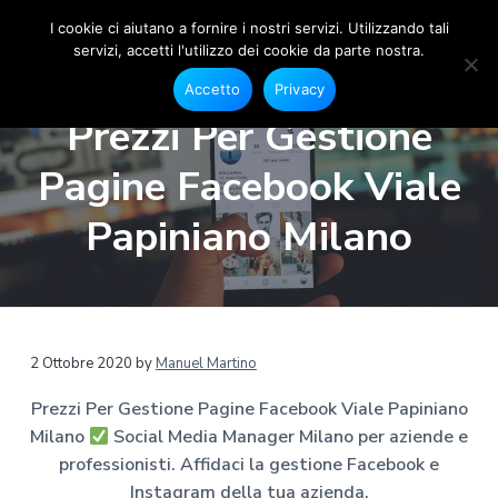
I cookie ci aiutano a fornire i nostri servizi. Utilizzando tali
servizi, accetti l'utilizzo dei cookie da parte nostra.
S
G
P
P
P
e
o
Accetto
Privacy
s
a
a
a
c
t
Prezzi Per Gestione
i
i
s
s
s
o
a
s
s
s
n
Pagine Facebook Viale
l
e
M
a
a
a
F
e
a
a
a
a
Papiniano Milano
c
d
e
l
l
l
i
b
a
o
l
c
p
o
M
a
o
i
k
a
e
n
n
è
n
I
a
n
a
t
d
2 Ottobre 2020
by
Manuel Martino
s
g
t
v
e
i
e
a
Prezzi Per Gestione Pagine Facebook Viale Papiniano
r
g
i
n
p
r
M
Milano
Social Media Manager Milano per aziende e
g
u
a
a
i
m
professionisti. Affidaci la gestione Facebook e
a
t
g
l
a
Instagram della tua azienda.