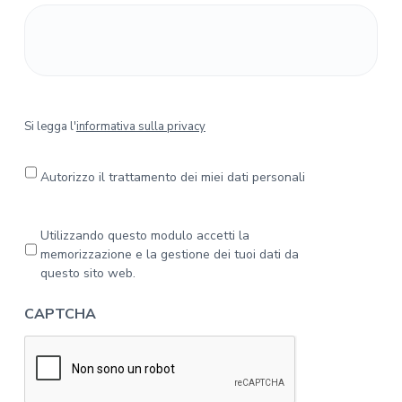
S
Si legga l'
informativa sulla privacy
i
l
e
Autorizzo il trattamento dei miei dati personali
g
g
a
P
Utilizzando questo modulo accetti la
l
r
memorizzazione e la gestione dei tuoi dati da
'
i
questo sito web.
i
v
n
a
CAPTCHA
f
c
o
y
r
*
m
a