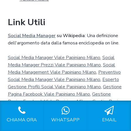
Link Utili
Social Media Manager
su Wikipedia
: Una definizione
dell'argomento data dalla famosa enciclopedia on line.
Social Media Manager Viale Papiniano Milano
,
Social
Media Manager Prezzi Viale Papiniano Milano
,
Social
Media Management Viale Papiniano Milano
,
Preventivo
Social Media Manager Viale Papiniano Milano
,
Esperto
Gestione Profili Social Viale Papiniano Milano
,
Gestione
Pagina Facebook Viale Papiniano Milano
,
Gestione
Pagine Facebook Viale Papiniano Milano
,
Gestire Pagina
Facebook Viale Papiniano Milano
,
Pagina Facebook
Aziendale Viale Papiniano Milano
,
Prezzi Per Gestione
CHIAMA ORA
WHATSAPP
EMAIL
Pagina Facebook Viale Papiniano Milano
,
Gestione
Instagram Viale Papiniano Milano
,
Gestione Pagine