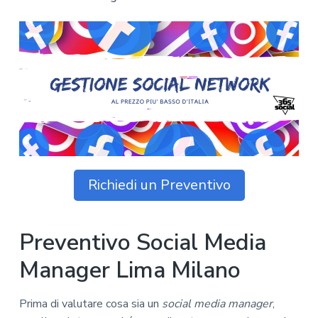
z
o
i
n
i
p
n
o
o
r
a
n
i
e
n
p
c
r
i
i
p
m
a
a
l
r
e
Richiedi un Preventivo
i
a
Preventivo Social Media
Manager Lima Milano
Prima di valutare cosa sia un
social media manager
,