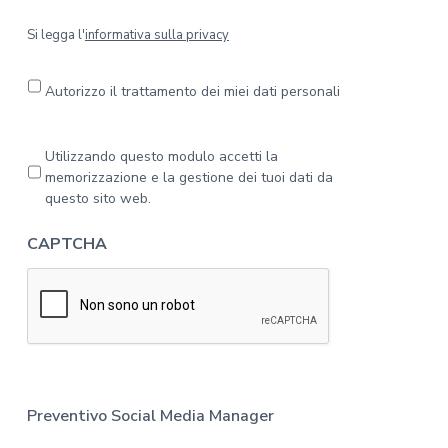
S
Si legga l'
informativa sulla privacy
i
l
e
Autorizzo il trattamento dei miei dati personali
g
g
a
P
Utilizzando questo modulo accetti la
l
r
memorizzazione e la gestione dei tuoi dati da
'
i
questo sito web.
i
v
n
a
CAPTCHA
f
c
o
y
r
*
m
a
t
i
v
a
Preventivo Social Media Manager
s