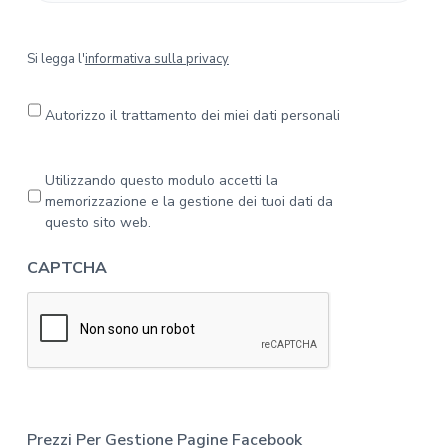
S
Si legga l'
informativa sulla privacy
i
l
e
Autorizzo il trattamento dei miei dati personali
g
g
a
P
Utilizzando questo modulo accetti la
l
r
memorizzazione e la gestione dei tuoi dati da
'
i
questo sito web.
i
v
n
a
CAPTCHA
f
c
o
y
r
*
m
a
t
i
v
a
Prezzi Per Gestione Pagine Facebook