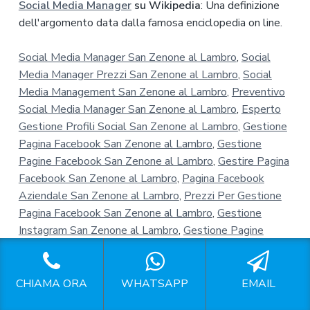
Social Media Manager
su Wikipedia
: Una definizione
dell'argomento data dalla famosa enciclopedia on line.
Social Media Manager San Zenone al Lambro
,
Social
Media Manager Prezzi San Zenone al Lambro
,
Social
Media Management San Zenone al Lambro
,
Preventivo
Social Media Manager San Zenone al Lambro
,
Esperto
Gestione Profili Social San Zenone al Lambro
,
Gestione
Pagina Facebook San Zenone al Lambro
,
Gestione
Pagine Facebook San Zenone al Lambro
,
Gestire Pagina
Facebook San Zenone al Lambro
,
Pagina Facebook
Aziendale San Zenone al Lambro
,
Prezzi Per Gestione
Pagina Facebook San Zenone al Lambro
,
Gestione
Instagram San Zenone al Lambro
,
Gestione Pagine
Instagram San Zenone al Lambro
,
Gestione Account
Instagram San Zenone al Lambro
,
Gestione Profili
Instagram San Zenone al Lambro
,
Instagram Per
CHIAMA ORA
WHATSAPP
EMAIL
Aziende San Zenone al Lambro
,