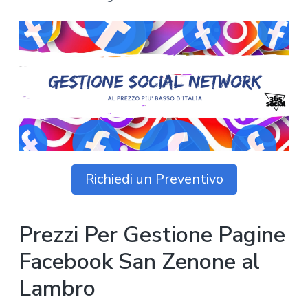
z
o
i
n
i
p
n
o
o
r
a
n
i
e
n
p
c
r
i
i
p
m
a
a
l
r
e
Richiedi un Preventivo
i
a
Prezzi Per Gestione Pagine
Facebook San Zenone al
Lambro