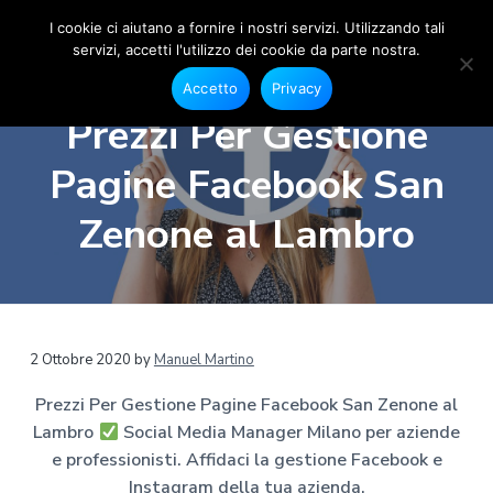
I cookie ci aiutano a fornire i nostri servizi. Utilizzando tali
servizi, accetti l'utilizzo dei cookie da parte nostra.
S
G
P
P
P
e
o
Accetto
Privacy
s
a
a
a
c
t
Prezzi Per Gestione
i
i
s
s
s
o
a
s
s
s
n
Pagine Facebook San
l
e
M
a
a
a
F
e
a
a
a
a
Zenone al Lambro
c
d
e
l
l
l
i
b
a
o
l
c
p
o
M
a
o
i
k
a
e
n
n
è
n
I
a
n
a
t
d
2 Ottobre 2020
by
Manuel Martino
s
g
t
v
e
i
e
a
Prezzi Per Gestione Pagine Facebook San Zenone al
r
g
i
n
p
r
M
Lambro
Social Media Manager Milano per aziende
g
u
a
a
i
m
e professionisti. Affidaci la gestione Facebook e
a
t
g
l
a
Instagram della tua azienda.