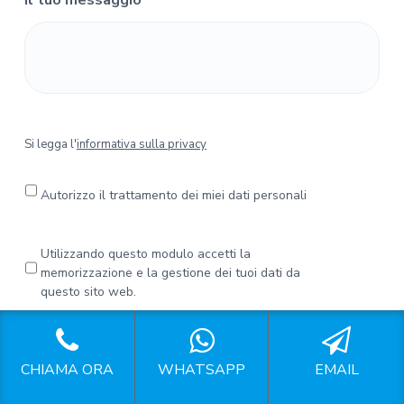
Il tuo messaggio
*
S
Si legga l'
informativa sulla privacy
i
l
e
Autorizzo il trattamento dei miei dati personali
g
g
a
P
Utilizzando questo modulo accetti la
l
r
memorizzazione e la gestione dei tuoi dati da
'
i
questo sito web.
i
v
n
a
CAPTCHA
f
c
o
y
CHIAMA ORA
WHATSAPP
EMAIL
r
*
m