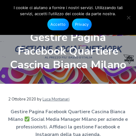
I cookie ci aiutano a fornire i nostri servizi. Utilizzando tali
servizi, accetti l'utilizzo dei cookie da parte nostra.
S
G
P
P
P
e
o
Accetto
Privacy
s
a
a
a
c
t
Gestire Pagina
i
i
s
s
s
o
a
s
s
s
n
Facebook Quartiere
l
e
M
a
a
a
F
e
a
a
a
a
Cascina Bianca Milano
c
d
e
l
l
l
i
b
a
o
l
c
p
o
M
a
o
i
k
a
e
n
n
è
n
I
a
n
a
t
d
2 Ottobre 2020
by
Luca Montanari
s
g
t
v
e
i
e
a
Gestire Pagina Facebook Quartiere Cascina Bianca
r
g
i
n
p
r
M
Milano
Social Media Manager Milano per aziende e
g
u
a
a
i
m
professionisti. Affidaci la gestione Facebook e
a
t
g
l
a
Instagram della tua azienda.