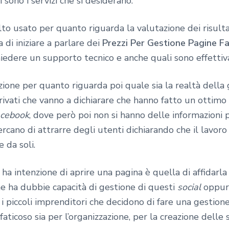
 sono i servizi che si desiderano.
o usato per quanto riguarda la valutazione dei risulta
a di iniziare a parlare dei
Prezzi Per Gestione Pagine F
iedere un supporto tecnico e anche quali sono effettiv
zione per quanto riguarda poi quale sia la realtà della
privati che vanno a dichiarare che hanno fatto un ottim
cebook
, dove però poi non si hanno delle informazioni 
rcano di attrarre degli utenti dichiarando che il lavoro 
e da soli.
 ha intenzione di aprire una pagina è quella di affidarl
e ha dubbie capacità di gestione di questi
social
oppure
i piccoli imprenditori che decidono di fare una gestione
aticoso sia per l’organizzazione, per la creazione dell