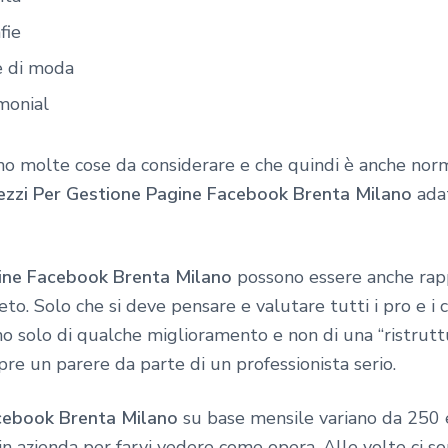
fie
e di moda
monial
no molte cose da considerare e che quindi è anche norm
ezzi Per Gestione Pagine Facebook Brenta Milano
adat
gine Facebook Brenta Milano
possono essere anche rapp
. Solo che si deve pensare e valutare tutti i pro e i c
 solo di qualche miglioramento e non di una “ristrutt
pre un parere da parte di un professionista serio.
acebook Brenta Milano
su base mensile variano da 250 
 in azienda per farvi vedere come opera. Alle volte ci so