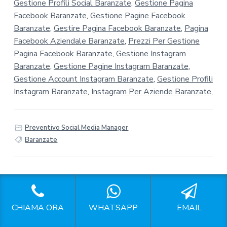
Gestione Profili Social Baranzate
,
Gestione Pagina
Facebook Baranzate
,
Gestione Pagine Facebook
Baranzate
,
Gestire Pagina Facebook Baranzate
,
Pagina
Facebook Aziendale Baranzate
,
Prezzi Per Gestione
Pagina Facebook Baranzate
,
Gestione Instagram
Baranzate
,
Gestione Pagine Instagram Baranzate
,
Gestione Account Instagram Baranzate
,
Gestione Profili
Instagram Baranzate
,
Instagram Per Aziende Baranzate
,
Preventivo Social Media Manager
Baranzate
F
CHIAMA ORA
WHATSAPP
EMAIL
Seguici sui Social