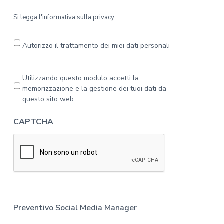
S
Si legga l'
informativa sulla privacy
i
l
e
Autorizzo il trattamento dei miei dati personali
g
g
a
P
Utilizzando questo modulo accetti la
l
r
memorizzazione e la gestione dei tuoi dati da
'
i
questo sito web.
i
v
n
a
CAPTCHA
f
c
o
y
r
*
m
a
t
i
v
a
Preventivo Social Media Manager
s