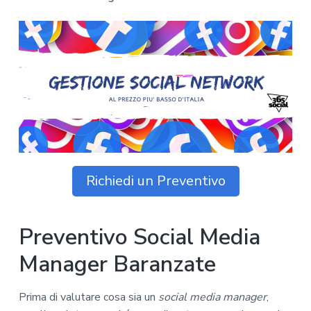
z
o
i
n
i
p
n
o
o
r
a
n
i
e
n
p
c
r
i
i
p
m
a
a
l
r
e
Richiedi un Preventivo
i
a
Preventivo Social Media
Manager Baranzate
Prima di valutare cosa sia un
social media manager
,