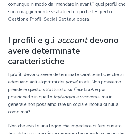
comunque in modo da “mandare in avanti” quei profili che
sono maggiormente visitati ed è qui che l’
Esperto
Gestione Profili Social Settala
opera.
I profili e gli
account
devono
avere determinate
caratteristiche
I profili devono avere determinate caratteristiche che si
adeguano agli algoritmi dei
social
usati. Non possiamo
prendere quello strutturato su
Facebook
e poi
posizionarlo in quello
Instagram
e viceversa, ma in
generale non possiamo fare un copia e incolla di nulla,
come mai?
Non che esiste una legge che impedisca di fare questo
tipo di lavoro, ma c’è da pensare che quando si fanno dei