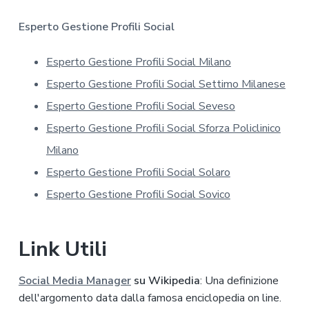
v
a
Esperto Gestione Profili Social
s
u
Esperto Gestione Profili Social Milano
l
l
Esperto Gestione Profili Social Settimo Milanese
a
p
Esperto Gestione Profili Social Seveso
r
Esperto Gestione Profili Social Sforza Policlinico
i
v
Milano
a
Esperto Gestione Profili Social Solaro
c
y
Esperto Gestione Profili Social Sovico
*
Link Utili
Social Media Manager
su Wikipedia
: Una definizione
dell'argomento data dalla famosa enciclopedia on line.