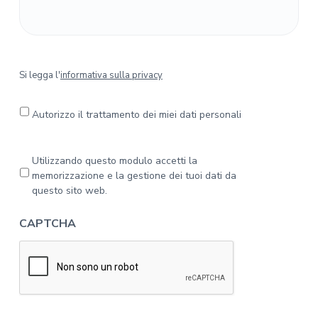
S
Si legga l'
informativa sulla privacy
i
l
e
Autorizzo il trattamento dei miei dati personali
g
g
a
P
Utilizzando questo modulo accetti la
l
r
memorizzazione e la gestione dei tuoi dati da
'
i
questo sito web.
i
v
n
a
CAPTCHA
f
c
o
y
r
*
m
a
t
i