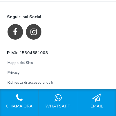
F
Seguici sui Social
o
o
t
P.IVA: 15304681008
e
Mappa del Sito
r
Privacy
Richiesta di accesso ai dati
I nostri servizi a Milano
CHIAMA ORA
WHATSAPP
EMAIL
Instagram Per Aziende Milano