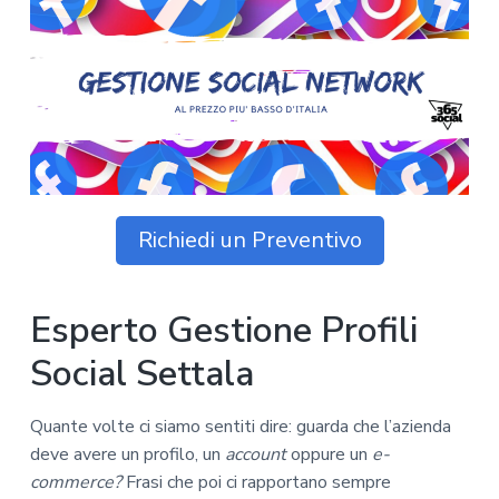
z
o
i
n
i
p
n
o
o
r
a
n
i
e
n
p
c
r
i
i
p
m
a
Richiedi un Preventivo
a
l
r
e
i
Esperto Gestione Profili
a
Social Settala
Quante volte ci siamo sentiti dire: guarda che l’azienda
deve avere un profilo, un
account
oppure un
e-
commerce?
Frasi che poi ci rapportano sempre