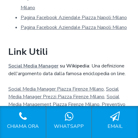
a
Milano
c
y
Pagina Facebook Aziendale Piazza Napoli Milano
*
Pagina Facebook Aziendale Piazza Napoli Milano
Link Utili
Social Media Manager
su Wikipedia
: Una definizione
dell'argomento data dalla famosa enciclopedia on line.
Social Media Manager Piazza Firenze Milano
,
Social
Media Manager Prezzi Piazza Firenze Milano
,
Social
Media Management Piazza Firenze Milano
,
Preventivo
Social Media Manager Piazza Firenze Milano
,
Esperto
Gestione Profili Social Piazza Firenze Milano
,
Gestione
CHIAMA ORA
WHATSAPP
EMAIL
Pagina Facebook Piazza Firenze Milano
,
Gestione
Pagine Facebook Piazza Firenze Milano
,
Gestire Pagina