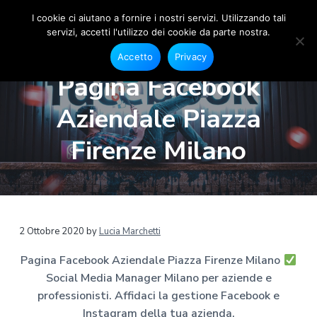
I cookie ci aiutano a fornire i nostri servizi. Utilizzando tali
servizi, accetti l'utilizzo dei cookie da parte nostra.
S
G
P
P
P
e
o
Accetto
Privacy
s
a
a
a
c
t
Pagina Facebook
i
i
s
s
s
o
a
s
s
s
n
Aziendale Piazza
l
e
M
a
a
a
F
e
a
a
a
a
Firenze Milano
c
d
e
l
l
l
i
b
a
o
l
c
p
o
M
a
o
i
k
a
e
n
n
è
n
I
a
n
a
t
d
2 Ottobre 2020
by
Lucia Marchetti
s
g
t
v
e
i
e
a
Pagina Facebook Aziendale Piazza Firenze Milano
r
g
i
n
p
r
M
Social Media Manager Milano per aziende e
g
u
a
a
i
m
professionisti. Affidaci la gestione Facebook e
a
t
g
l
a
Instagram della tua azienda.