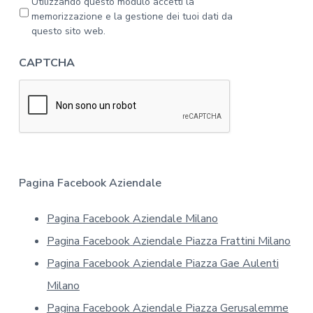
Utilizzando questo modulo accetti la
l
r
memorizzazione e la gestione dei tuoi dati da
'
i
questo sito web.
i
v
n
a
CAPTCHA
f
c
o
y
r
*
m
a
t
i
v
a
Pagina Facebook Aziendale
s
u
Pagina Facebook Aziendale Milano
l
l
Pagina Facebook Aziendale Piazza Frattini Milano
a
p
Pagina Facebook Aziendale Piazza Gae Aulenti
r
Milano
i
v
Pagina Facebook Aziendale Piazza Gerusalemme