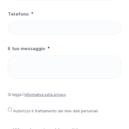
Telefono
*
Il tuo messaggio
*
S
Si legga l'
informativa sulla privacy
i
l
e
Autorizzo il trattamento dei miei dati personali
g
g
a
P