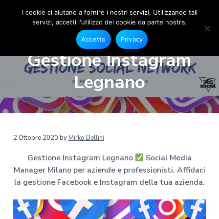
I cookie ci aiutano a fornire i nostri servizi. Utilizzando tali
servizi, accetti l'utilizzo dei cookie da parte nostra.
S
G
P
P
P
e
o
Accetto
Privacy
s
a
a
a
c
t
Gestione Instagram
i
i
s
s
s
o
a
s
s
s
n
Legnano
l
e
M
a
a
a
F
e
a
a
a
a
c
d
e
l
l
l
i
b
a
o
l
c
p
o
M
a
o
i
k
a
2 Ottobre 2020
by
Mirko Bellini
e
n
n
è
n
I
a
n
Gestione Instagram Legnano
Social Media
a
t
d
s
g
t
Manager Milano per aziende e professionisti. Affidaci
v
e
i
e
a
r
g
la gestione Facebook e Instagram della tua azienda.
i
n
p
r
M
g
u
a
a
i
m
a
t
g
l
a