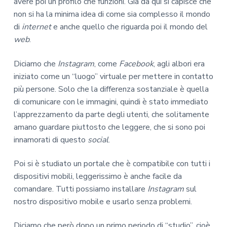
avere poi un profilo che funzioni. Già da qui si capisce che
non si ha la minima idea di come sia complesso il mondo
di
internet
e anche quello che riguarda poi il mondo del
web
.
Diciamo che
Instagram
, come
Facebook
, agli albori era
iniziato come un “luogo” virtuale per mettere in contatto
più persone. Solo che la differenza sostanziale è quella
di comunicare con le immagini, quindi è stato immediato
l’apprezzamento da parte degli utenti, che solitamente
amano guardare piuttosto che leggere, che si sono poi
innamorati di questo
social
.
Poi si è studiato un portale che è compatibile con tutti i
dispositivi mobili, leggerissimo è anche facile da
comandare. Tutti possiamo installare
Instagram
sul
nostro dispositivo mobile e usarlo senza problemi.
Diciamo che però dopo un primo periodo di “studio”, cioè