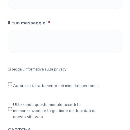
Il tuo messaggio
*
S
Si legga l'
informativa sulla privacy
i
l
e
Autorizzo il trattamento dei miei dati personali
g
g
a
P
Utilizzando questo modulo accetti la
l
r
memorizzazione e la gestione dei tuoi dati da
'
i
questo sito web.
i
v
n
a