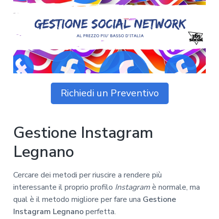
z
o
i
n
i
p
n
o
o
r
a
n
i
e
n
p
c
r
i
i
p
Richiedi un Preventivo
m
a
a
l
r
e
Gestione Instagram
i
a
Legnano
Cercare dei metodi per riuscire a rendere più
interessante il proprio profilo
Instagram
è normale, ma
qual è il metodo migliore per fare una
Gestione
Instagram Legnano
perfetta.