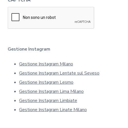
CAPTCHA
f
c
o
y
r
*
m
a
t
i
v
a
Gestione Instagram
s
u
Gestione Instagram Milano
l
l
Gestione Instagram Lentate sul Seveso
a
p
Gestione Instagram Lesmo
r
Gestione Instagram Lima Milano
i
v
Gestione Instagram Limbiate
a
Gestione Instagram Linate Milano
c
y
*