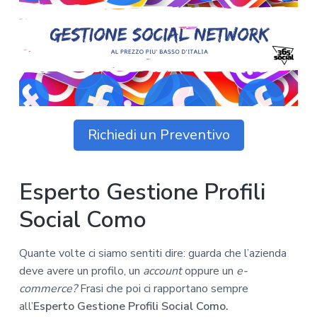
z
o
i
n
i
p
n
o
o
r
a
n
i
e
n
p
c
r
i
i
p
Richiedi un Preventivo
m
a
a
l
r
e
Esperto Gestione Profili
i
a
Social Como
Quante volte ci siamo sentiti dire: guarda che l’azienda
deve avere un profilo, un
account
oppure un
e-
commerce?
Frasi che poi ci rapportano sempre
all’
Esperto Gestione Profili Social Como.