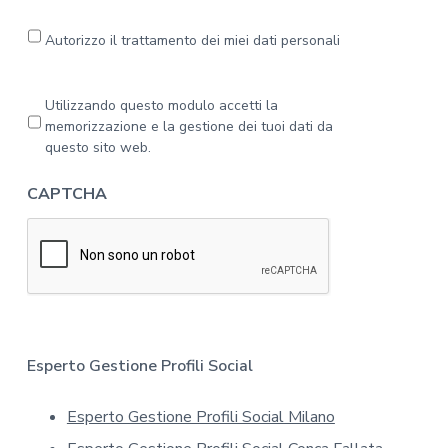
i
l
e
Autorizzo il trattamento dei miei dati personali
g
g
a
P
Utilizzando questo modulo accetti la
l
r
memorizzazione e la gestione dei tuoi dati da
'
i
questo sito web.
i
v
n
a
CAPTCHA
f
c
o
y
r
*
m
a
t
i
v
a
Esperto Gestione Profili Social
s
u
Esperto Gestione Profili Social Milano
l
l