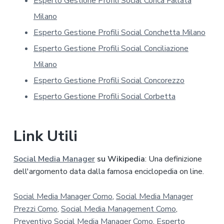
Esperto Gestione Profili Social Conca Fallata
a
p
Milano
r
Esperto Gestione Profili Social Conchetta Milano
i
v
Esperto Gestione Profili Social Conciliazione
a
Milano
c
y
Esperto Gestione Profili Social Concorezzo
*
Esperto Gestione Profili Social Corbetta
Link Utili
Social Media Manager
su Wikipedia
: Una definizione
dell'argomento data dalla famosa enciclopedia on line.
Social Media Manager Como
,
Social Media Manager
Prezzi Como
,
Social Media Management Como
,
Preventivo Social Media Manager Como
,
Esperto