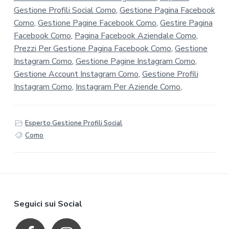
Gestione Profili Social Como
,
Gestione Pagina Facebook
Como
,
Gestione Pagine Facebook Como
,
Gestire Pagina
Facebook Como
,
Pagina Facebook Aziendale Como
,
Prezzi Per Gestione Pagina Facebook Como
,
Gestione
Instagram Como
,
Gestione Pagine Instagram Como
,
Gestione Account Instagram Como
,
Gestione Profili
Instagram Como
,
Instagram Per Aziende Como
,
Esperto Gestione Profili Social
Como
F
Seguici sui Social
o