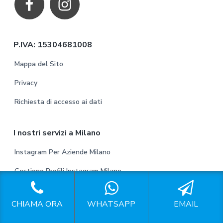
o
t
P.IVA: 15304681008
e
Mappa del Sito
r
Privacy
Richiesta di accesso ai dati
I nostri servizi a Milano
Instagram Per Aziende Milano
Gestione Profili Instagram Milano
Gestione Account Instagram Milano
CHIAMA ORA
WHATSAPP
EMAIL
Gestione Pagine Instagram Milano