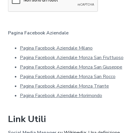
m
a
t
i
v
a
Pagina Facebook Aziendale
s
u
Pagina Facebook Aziendale Milano
l
l
Pagina Facebook Aziendale Monza San Fruttuoso
a
p
Pagina Facebook Aziendale Monza San Giuseppe
r
Pagina Facebook Aziendale Monza San Rocco
i
v
Pagina Facebook Aziendale Monza Triante
a
Pagina Facebook Aziendale Morimondo
c
y
*
Link Utili
Social Media Manager
su Wikipedia
: Una definizione