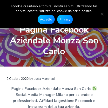
I cookie ci aiutano a fornire i nostri servizi. Utilizzando tali
servizi, accetti l'utilizzo dei cookie da parte nostra.
S
G
P
P
P
e
o
Accetto
Privacy
s
a
a
a
c
t
Pagina Facebook
i
i
s
s
s
o
a
s
s
s
n
Aziendale Monza San
l
e
M
a
a
a
F
e
a
a
a
a
Carlo
c
d
e
l
l
l
i
b
a
o
l
c
p
o
M
a
o
i
k
a
e
n
n
è
n
I
a
n
a
t
d
2 Ottobre 2020
by
Lucia Marchetti
s
g
t
v
e
i
e
a
Pagina Facebook Aziendale Monza San Carlo
r
g
i
n
p
r
M
Social Media Manager Milano per aziende e
g
u
a
a
i
m
professionisti. Affidaci la gestione Facebook e
a
t
g
l
a
Instagram della tua azienda.