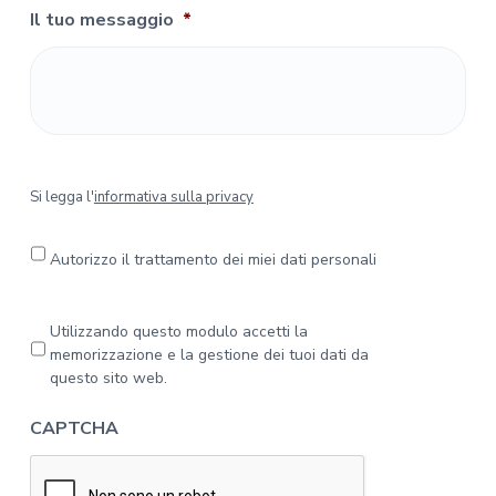
Il tuo messaggio
*
S
Si legga l'
informativa sulla privacy
i
l
e
Autorizzo il trattamento dei miei dati personali
g
g
a
P
Utilizzando questo modulo accetti la
l
r
memorizzazione e la gestione dei tuoi dati da
'
i
questo sito web.
i
v
n
a
CAPTCHA
f
c
o
y
r
*