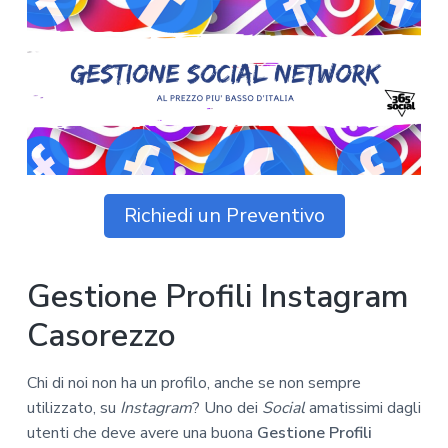
z
o
i
n
i
p
n
o
o
r
a
n
i
e
n
p
c
r
i
i
p
m
a
Richiedi un Preventivo
a
l
r
e
i
Gestione Profili Instagram
a
Casorezzo
Chi di noi non ha un profilo, anche se non sempre
utilizzato, su
Instagram
? Uno dei
Social
amatissimi dagli
utenti che deve avere una buona
Gestione Profili