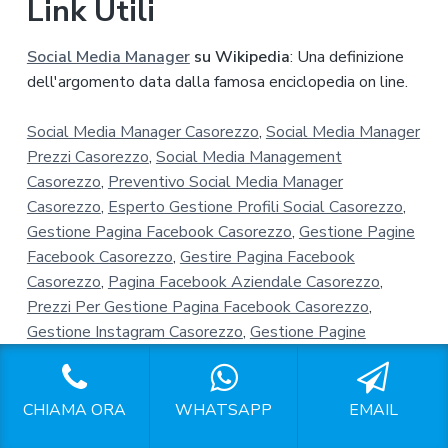
Link Utili
Social Media Manager
su Wikipedia
: Una definizione
dell'argomento data dalla famosa enciclopedia on line.
Social Media Manager Casorezzo
,
Social Media Manager
Prezzi Casorezzo
,
Social Media Management
Casorezzo
,
Preventivo Social Media Manager
Casorezzo
,
Esperto Gestione Profili Social Casorezzo
,
Gestione Pagina Facebook Casorezzo
,
Gestione Pagine
Facebook Casorezzo
,
Gestire Pagina Facebook
Casorezzo
,
Pagina Facebook Aziendale Casorezzo
,
Prezzi Per Gestione Pagina Facebook Casorezzo
,
Gestione Instagram Casorezzo
,
Gestione Pagine
Instagram Casorezzo
,
Gestione Account Instagram
Casorezzo
,
Gestione Profili Instagram Casorezzo
,
Instagram Per Aziende Casorezzo
,
CHIAMA ORA
WHATSAPP
EMAIL