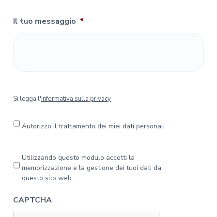
Il tuo messaggio
*
S
Si legga l'
informativa sulla privacy
i
l
e
Autorizzo il trattamento dei miei dati personali
g
g
a
P
Utilizzando questo modulo accetti la
l
r
memorizzazione e la gestione dei tuoi dati da
'
i
questo sito web.
i
v
n
a
CAPTCHA
f
c
o
y