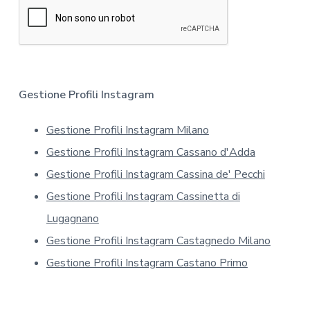
r
*
m
a
t
i
v
a
Gestione Profili Instagram
s
u
Gestione Profili Instagram Milano
l
l
Gestione Profili Instagram Cassano d'Adda
a
p
Gestione Profili Instagram Cassina de' Pecchi
r
Gestione Profili Instagram Cassinetta di
i
v
Lugagnano
a
Gestione Profili Instagram Castagnedo Milano
c
y
Gestione Profili Instagram Castano Primo
*