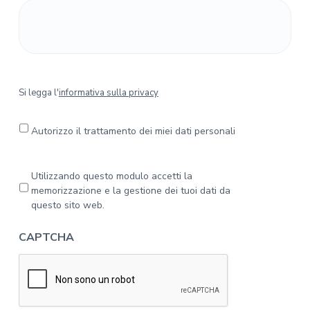
S
Si legga l'
informativa sulla privacy
i
l
e
Autorizzo il trattamento dei miei dati personali
g
g
a
P
Utilizzando questo modulo accetti la
l
r
memorizzazione e la gestione dei tuoi dati da
'
i
questo sito web.
i
v
n
a
CAPTCHA
f
c
o
y
r
*
m
a