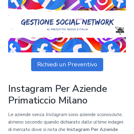
z
o
i
n
i
p
n
o
o
r
a
n
i
e
n
p
c
r
i
i
p
m
a
Richiedi un Preventivo
a
l
r
e
i
Instagram Per Aziende
a
Primaticcio Milano
Le aziende senza
Instagram
sono aziende sconosciute,
almeno secondo quando dichiarato dalle ultime indagini
di mercato dove si nota che
Instagram Per Aziende