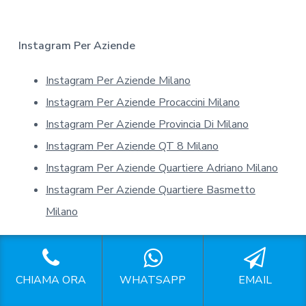
t
i
v
a
Instagram Per Aziende
s
u
Instagram Per Aziende Milano
l
l
Instagram Per Aziende Procaccini Milano
a
p
Instagram Per Aziende Provincia Di Milano
r
Instagram Per Aziende QT 8 Milano
i
v
Instagram Per Aziende Quartiere Adriano Milano
a
Instagram Per Aziende Quartiere Basmetto
c
y
Milano
*
Link Utili
CHIAMA ORA
WHATSAPP
EMAIL
Social Media Manager
su Wikipedia
: Una definizione