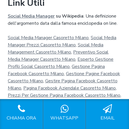
Link Utili
Social Media Manager
su Wikipedia
: Una definizione
dell'argomento data dalla famosa enciclopedia on line.
Social Media Manager Casoretto Milano
,
Social Media
Manager Prezzi Casoretto Milano
,
Social Media
Management Casoretto Milano
,
Preventivo Social
Media Manager Casoretto Milano
,
Esperto Gestione
Profili Social Casoretto Milano
,
Gestione Pagina
Facebook Casoretto Milano
,
Gestione Pagine Facebook
Casoretto Milano
,
Gestire Pagina Facebook Casoretto
Milano
,
Pagina Facebook Aziendale Casoretto Milano
,
Prezzi Per Gestione Pagina Facebook Casoretto Milano
,
Gestione Instagram Casoretto Milano
,
Gestione Pagine
Instagram Casoretto Milano
,
Gestione Account
Instagram Casoretto Milano
,
Gestione Profili Instagram
CHIAMA ORA
WHATSAPP
EMAIL
Casoretto Milano
,
Instagram Per Aziende Casoretto