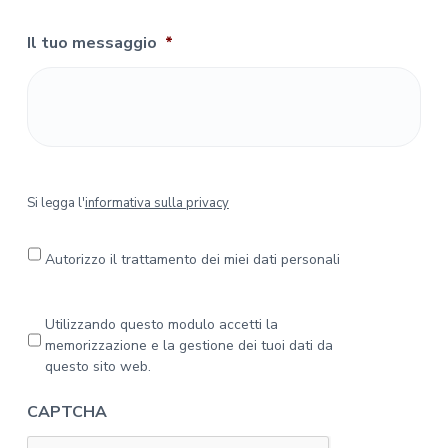
Il tuo messaggio
*
S
Si legga l'
informativa sulla privacy
i
l
e
Autorizzo il trattamento dei miei dati personali
g
g
a
P
Utilizzando questo modulo accetti la
l
r
memorizzazione e la gestione dei tuoi dati da
'
i
questo sito web.
i
v
n
a
CAPTCHA
f
c
o
y