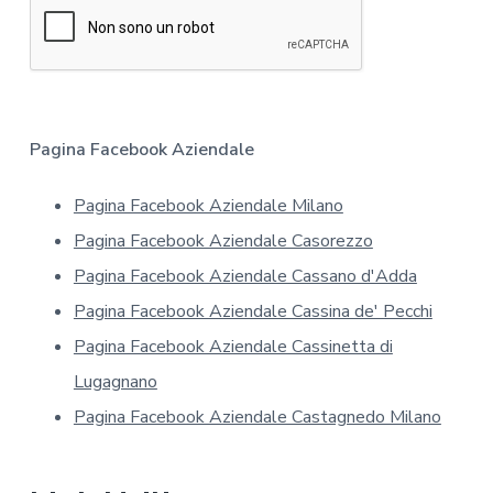
r
*
m
a
t
i
v
a
Pagina Facebook Aziendale
s
u
Pagina Facebook Aziendale Milano
l
l
Pagina Facebook Aziendale Casorezzo
a
p
Pagina Facebook Aziendale Cassano d'Adda
r
Pagina Facebook Aziendale Cassina de' Pecchi
i
v
Pagina Facebook Aziendale Cassinetta di
a
Lugagnano
c
y
Pagina Facebook Aziendale Castagnedo Milano
*