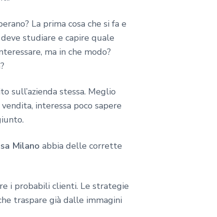
rano? La prima cosa che si fa e
i deve studiare e capire quale
 interessare, ma in che modo?
a?
to sull’azienda stessa. Meglio
di vendita, interessa poco sapere
giunto.
isa Milano
abbia delle corrette
i probabili clienti. Le strategie
che traspare già dalle immagini