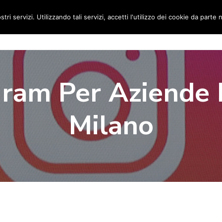
stri servizi. Utilizzando tali servizi, accetti l'utilizzo dei cookie da parte 
Home
Social Media Manager
Portfolio
Ri
gram Per Aziende 
Milano