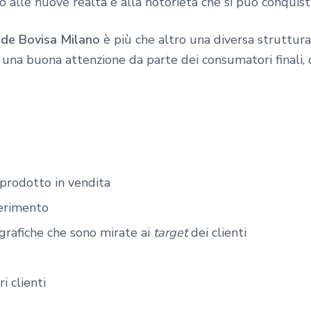
o alle nuove realtà e alla notorietà che si può conquis
nde Bovisa Milano
è più che altro una diversa struttur
una buona attenzione da parte dei consumatori finali,
 prodotto in vendita
ferimento
 grafiche che sono mirate ai
target
dei clienti
i clienti