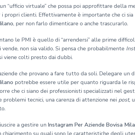
n “ufficio virtuale” che possa poi approfittare della m
 propri clienti. Effettivamente è importante che ci sia
ilano
, per non farlo dimenticare o anche trascurarlo.
ontano le PMI è quello di “arrendersi” alle prime diffi
 si vende, non sia valido. Si pensa che probabilmente
Ins
si viene colti presto dai dubbi.
ziende che provano a fare tutto da soli. Delegare un d
ilano
potrebbe essere utile per quanto riguarda le ris
rre che ci siano dei professionisti specializzati nel ges
 problemi tecnici, una carenza di attenzione nei
post,
u
to.
iuscire a gestire un
Instagram Per Aziende Bovisa Mil
n chiarimento su quali sono le caratteristiche degli uten