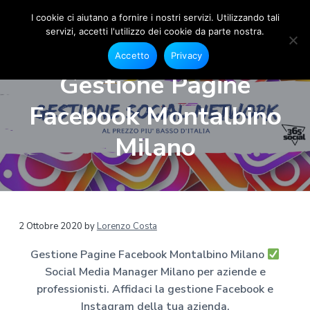
I cookie ci aiutano a fornire i nostri servizi. Utilizzando tali
servizi, accetti l'utilizzo dei cookie da parte nostra.
S
G
P
P
P
e
o
Accetto
Privacy
s
a
a
a
c
t
Gestione Pagine
i
i
s
s
s
o
a
s
s
s
n
Facebook Montalbino
l
e
M
a
a
a
F
e
a
a
a
a
Milano
c
d
e
l
l
l
i
b
a
o
l
c
p
o
M
a
o
i
k
a
e
n
n
è
n
I
a
n
a
t
d
2 Ottobre 2020
by
Lorenzo Costa
s
g
t
v
e
i
e
a
Gestione Pagine Facebook Montalbino Milano
r
g
i
n
p
r
M
Social Media Manager Milano per aziende e
g
u
a
a
i
m
professionisti. Affidaci la gestione Facebook e
a
t
g
l
a
Instagram della tua azienda.