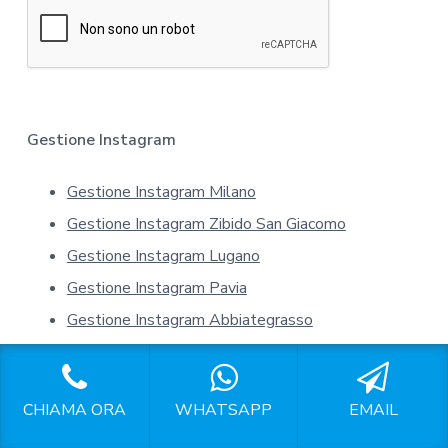
r
*
m
a
t
i
v
a
Gestione Instagram
s
u
Gestione Instagram Milano
l
l
Gestione Instagram Zibido San Giacomo
a
p
Gestione Instagram Lugano
r
Gestione Instagram Pavia
i
v
Gestione Instagram Abbiategrasso
a
Gestione Instagram Aereoporto Linate
c
y
Gestione Instagram Aereoporto Malpensa
*
CHIAMA ORA
WHATSAPP
EMAIL
Gestione Instagram Affori Milano
Gestione Instagram Agrate Brianza