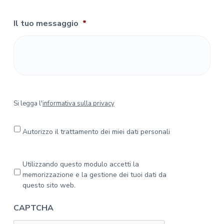
Il tuo messaggio
*
S
Si legga l'
informativa sulla privacy
i
l
e
Autorizzo il trattamento dei miei dati personali
g
g
a
P
Utilizzando questo modulo accetti la
l
r
memorizzazione e la gestione dei tuoi dati da
'
i
questo sito web.
i
v
n
a
CAPTCHA
f
c
o
y