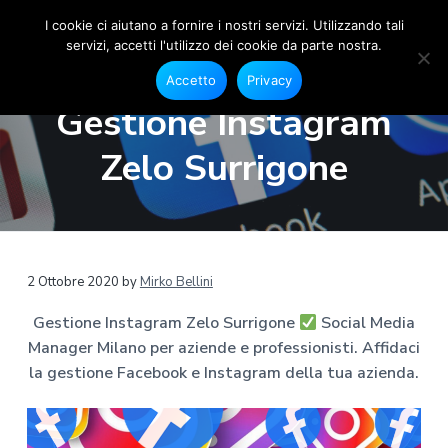
I cookie ci aiutano a fornire i nostri servizi. Utilizzando tali
servizi, accetti l'utilizzo dei cookie da parte nostra.
S
G
P
P
P
e
o
Accetto
Privacy
s
a
a
a
c
t
Gestione Instagram
i
i
s
s
s
o
a
s
s
s
n
Zelo Surrigone
l
e
M
a
a
a
F
e
a
a
a
a
c
d
e
l
l
l
i
b
a
o
l
c
p
o
M
a
o
i
k
a
2 Ottobre 2020
by
Mirko Bellini
e
n
n
è
n
I
a
n
Gestione Instagram Zelo Surrigone
Social Media
a
t
d
s
g
t
Manager Milano per aziende e professionisti. Affidaci
v
e
i
e
a
r
g
la gestione Facebook e Instagram della tua azienda.
i
n
p
r
M
g
u
a
a
i
m
a
t
g
l
a