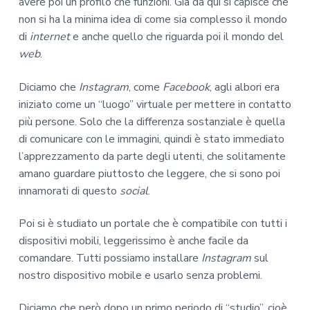
avere poi un profilo che funzioni. Già da qui si capisce che
non si ha la minima idea di come sia complesso il mondo
di
internet
e anche quello che riguarda poi il mondo del
web
.
Diciamo che
Instagram
, come
Facebook
, agli albori era
iniziato come un “luogo” virtuale per mettere in contatto
più persone. Solo che la differenza sostanziale è quella
di comunicare con le immagini, quindi è stato immediato
l’apprezzamento da parte degli utenti, che solitamente
amano guardare piuttosto che leggere, che si sono poi
innamorati di questo
social
.
Poi si è studiato un portale che è compatibile con tutti i
dispositivi mobili, leggerissimo è anche facile da
comandare. Tutti possiamo installare
Instagram
sul
nostro dispositivo mobile e usarlo senza problemi.
Diciamo che però dopo un primo periodo di “studio”, cioè