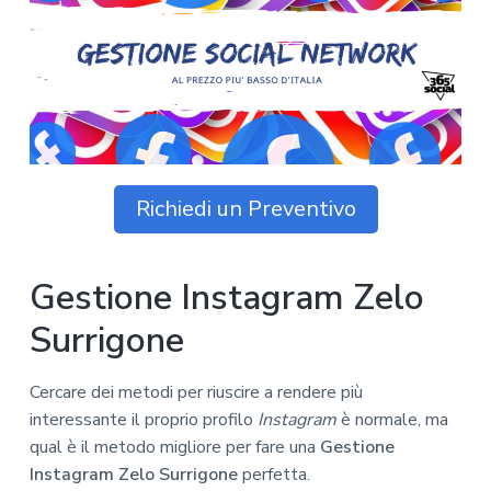
z
o
i
n
i
p
n
o
o
r
a
n
i
e
n
p
c
r
i
i
p
Richiedi un Preventivo
m
a
a
l
r
e
Gestione Instagram Zelo
i
a
Surrigone
Cercare dei metodi per riuscire a rendere più
interessante il proprio profilo
Instagram
è normale, ma
qual è il metodo migliore per fare una
Gestione
Instagram Zelo Surrigone
perfetta.