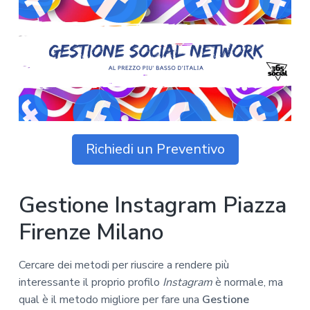
z
o
i
n
i
p
n
o
o
r
a
n
i
e
n
p
c
r
i
i
p
m
a
Richiedi un Preventivo
a
l
r
e
i
Gestione Instagram Piazza
a
Firenze Milano
Cercare dei metodi per riuscire a rendere più
interessante il proprio profilo
Instagram
è normale, ma
qual è il metodo migliore per fare una
Gestione