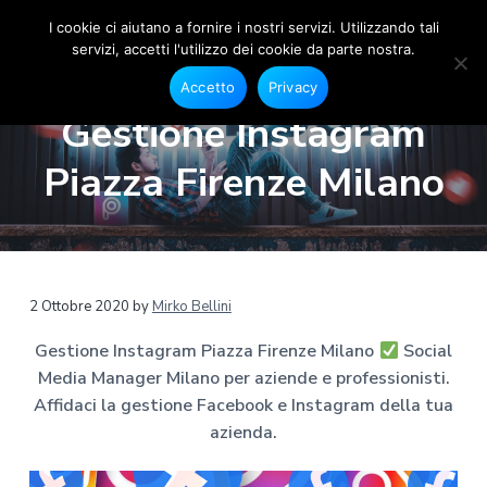
I cookie ci aiutano a fornire i nostri servizi. Utilizzando tali
servizi, accetti l'utilizzo dei cookie da parte nostra.
S
G
P
P
P
e
o
Accetto
Privacy
s
a
a
a
c
t
Gestione Instagram
i
i
s
s
s
o
a
s
s
s
n
Piazza Firenze Milano
l
e
M
a
a
a
F
e
a
a
a
a
c
d
e
l
l
l
i
b
a
o
l
c
p
o
M
a
o
i
k
a
2 Ottobre 2020
by
Mirko Bellini
e
n
n
è
n
I
a
n
Gestione Instagram Piazza Firenze Milano
Social
a
t
d
s
g
t
Media Manager Milano per aziende e professionisti.
v
e
i
e
a
r
g
Affidaci la gestione Facebook e Instagram della tua
i
n
p
r
M
azienda.
g
u
a
a
i
m
a
t
g
l
a