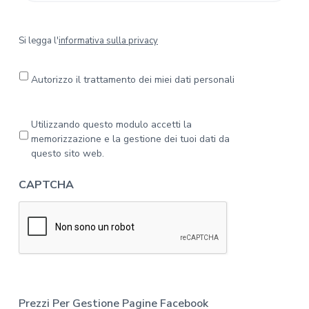
S
Si legga l'
informativa sulla privacy
i
l
e
Autorizzo il trattamento dei miei dati personali
g
g
a
P
Utilizzando questo modulo accetti la
l
r
memorizzazione e la gestione dei tuoi dati da
'
i
questo sito web.
i
v
n
a
CAPTCHA
f
c
o
y
r
*
m
a
t
i
v
a
Prezzi Per Gestione Pagine Facebook