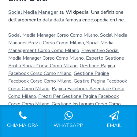
Social Media Manager
su Wikipedia
: Una definizione
dell'argomento data dalla famosa enciclopedia on line.
Social Media Manager Corso Como Milano
,
Social Media
Manager Prezzi Corso Como Milano
,
Social Media
Management Corso Como Milano
,
Preventivo Social
Media Manager Corso Como Milano
,
Esperto Gestione
Profili Social Corso Como Milano
,
Gestione Pagina
Facebook Corso Como Milano
,
Gestione Pagine
Facebook Corso Como Milano
,
Gestire Pagina Facebook
Corso Como Milano
,
Pagina Facebook Aziendale Corso
Como Milano
,
Prezzi Per Gestione Pagina Facebook
Corso Como Milano
,
Gestione Instagram Corso Como
Milano
,
Gestione Pagine Instagram Corso Como Milano
,
Gestione Account Instagram Corso Como Milano
,
CHIAMA ORA
WHATSAPP
EMAIL
Gestione Profili Instagram Corso Como Milano
,
Instagram Per Aziende Corso Como Milano
,