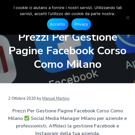
I cookie ci aiutano a fornire i nostri servizi. Utilizzando tali
servizi, accetti l'utilizzo dei cookie da parte nostra.
S
G
P
P
P
e
o
Accetto
Privacy
s
a
a
a
c
t
Prezzi Per Gestione
i
i
s
s
s
o
a
s
s
s
n
Pagine Facebook Corso
l
e
M
a
a
a
F
e
a
a
a
a
Como Milano
c
d
e
l
l
l
i
b
a
o
l
c
p
o
M
a
o
i
k
a
e
n
n
è
n
I
a
n
a
t
d
2 Ottobre 2020
by
Manuel Martino
s
g
t
v
e
i
e
a
Prezzi Per Gestione Pagine Facebook Corso Como
r
g
i
n
p
r
M
Milano
Social Media Manager Milano per aziende e
g
u
a
a
i
m
professionisti. Affidaci la gestione Facebook e
a
t
g
l
a
Instagram della tua azienda.