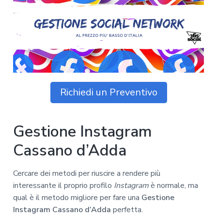
z
o
i
n
i
p
n
o
o
r
a
n
i
e
n
p
c
r
i
i
p
Richiedi un Preventivo
m
a
a
l
r
e
Gestione Instagram
i
a
Cassano d’Adda
Cercare dei metodi per riuscire a rendere più
interessante il proprio profilo
Instagram
è normale, ma
qual è il metodo migliore per fare una
Gestione
Instagram Cassano d’Adda
perfetta.