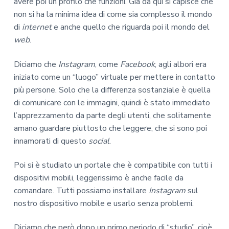
avere poi un profilo che funzioni. Già da qui si capisce che
non si ha la minima idea di come sia complesso il mondo
di
internet
e anche quello che riguarda poi il mondo del
web
.
Diciamo che
Instagram
, come
Facebook
, agli albori era
iniziato come un “luogo” virtuale per mettere in contatto
più persone. Solo che la differenza sostanziale è quella
di comunicare con le immagini, quindi è stato immediato
l’apprezzamento da parte degli utenti, che solitamente
amano guardare piuttosto che leggere, che si sono poi
innamorati di questo
social
.
Poi si è studiato un portale che è compatibile con tutti i
dispositivi mobili, leggerissimo è anche facile da
comandare. Tutti possiamo installare
Instagram
sul
nostro dispositivo mobile e usarlo senza problemi.
Diciamo che però dopo un primo periodo di “studio”, cioè