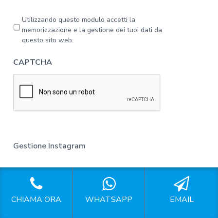
g
a
P
Utilizzando questo modulo accetti la
l
r
memorizzazione e la gestione dei tuoi dati da
'
i
questo sito web.
i
v
n
a
CAPTCHA
f
c
o
y
r
*
m
a
t
i
v
a
Gestione Instagram
s
u
Gestione Instagram Milano
l
l
Gestione Instagram Cassina de' Pecchi
a
CHIAMA ORA
WHATSAPP
EMAIL
p
Gestione Instagram Cassinetta di Lugagnano
r
Gestione Instagram Castagnedo Milano