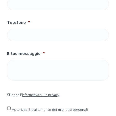
Telefono
*
Il tuo messaggio
*
S
Si legga l'
informativa sulla privacy
i
l
e
Autorizzo il trattamento dei miei dati personali
g