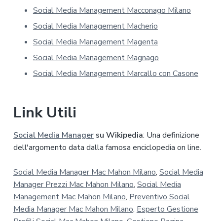
l
Social Media Management Macconago Milano
a
p
Social Media Management Macherio
r
Social Media Management Magenta
i
v
Social Media Management Magnago
a
Social Media Management Marcallo con Casone
c
y
*
Link Utili
Social Media Manager
su Wikipedia
: Una definizione
dell'argomento data dalla famosa enciclopedia on line.
Social Media Manager Mac Mahon Milano
,
Social Media
Manager Prezzi Mac Mahon Milano
,
Social Media
Management Mac Mahon Milano
,
Preventivo Social
Media Manager Mac Mahon Milano
,
Esperto Gestione