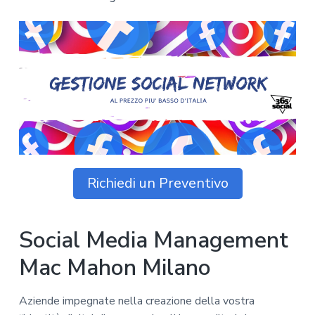
z
o
i
n
i
p
n
o
o
r
a
n
i
e
n
p
c
r
i
i
p
m
a
a
l
r
e
Richiedi un Preventivo
i
a
Social Media Management
Mac Mahon Milano
Aziende impegnate nella creazione della vostra