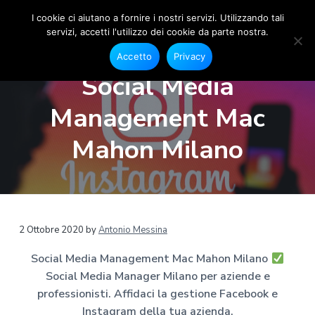
I cookie ci aiutano a fornire i nostri servizi. Utilizzando tali
servizi, accetti l'utilizzo dei cookie da parte nostra.
S
G
P
P
P
e
o
Accetto
Privacy
s
a
a
a
c
t
Social Media
i
i
s
s
s
o
a
s
s
s
n
Management Mac
l
e
M
a
a
a
F
e
a
a
a
a
Mahon Milano
c
d
e
l
l
l
i
b
a
o
l
c
p
o
M
a
o
i
k
a
e
n
n
è
n
I
a
n
a
t
d
2 Ottobre 2020
by
Antonio Messina
s
g
t
v
e
i
e
a
Social Media Management Mac Mahon Milano
r
g
i
n
p
r
M
Social Media Manager Milano per aziende e
g
u
a
a
i
m
professionisti. Affidaci la gestione Facebook e
a
t
g
l
a
Instagram della tua azienda.