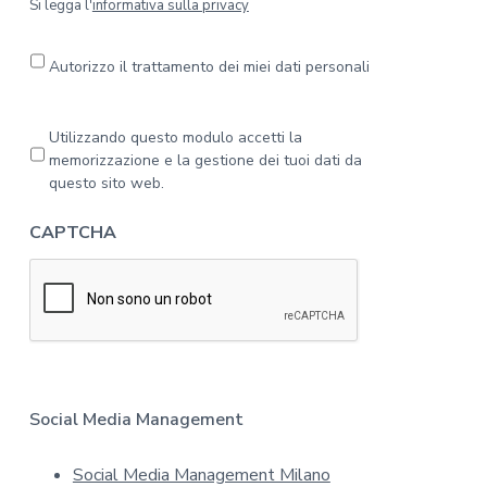
S
Si legga l'
informativa sulla privacy
i
l
e
Autorizzo il trattamento dei miei dati personali
g
g
a
P
Utilizzando questo modulo accetti la
l
r
memorizzazione e la gestione dei tuoi dati da
'
i
questo sito web.
i
v
n
a
CAPTCHA
f
c
o
y
r
*
m
a
t
i
v
a
Social Media Management
s
u
Social Media Management Milano
l