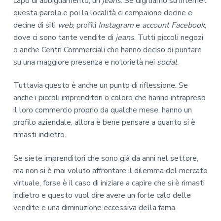
capo di abbigliamento, un
jeans
. Se digitiamo su internet
questa parola e poi la località ci compaiono decine e
decine di siti
web
, profili
Instagram
e
account Facebook
,
dove ci sono tante vendite di
jeans
. Tutti piccoli negozi
o anche Centri Commerciali che hanno deciso di puntare
su una maggiore presenza e notorietà nei
social
.
Tuttavia questo è anche un punto di riflessione. Se
anche i piccoli imprenditori o coloro che hanno intrapreso
il loro commercio proprio da qualche mese, hanno un
profilo aziendale, allora è bene pensare a quanto si è
rimasti indietro.
Se siete imprenditori che sono già da anni nel settore,
ma non si è mai voluto affrontare il dilemma del mercato
virtuale, forse è il caso di iniziare a capire che si è rimasti
indietro e questo vuol dire avere un forte calo delle
vendite e una diminuzione eccessiva della fama.