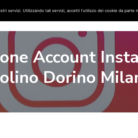
stri servizi. Utilizzando tali servizi, accetti l'utilizzo dei cookie da parte 
Home
Social Media Manager
Portfolio
Ri
ione Account Inst
olino Dorino Mila