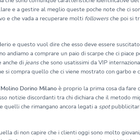
a che sono comunque caratteristiche identificative del
ollare e a gestire al meglio queste poche note che ci s
tivo e che vada a recuperare molti
followers
che poi si t
iderio e questo vuol dire che esso deve essere suscita
no andiamo a comprare un paio di scarpe che ci piace p
e anche di
jeans
che sono usatissimi da VIP internaziona
che si compra quello che ci viene mostrato con garbo e 
 Molino Dorino Milano
è proprio la prima cosa da fare 
so notizie discordanti tra chi dichiara che il metodo mig
e quelli che rimangano ancora legati a
spot
pubblicitar
lla di non capire che i clienti oggi sono molto giovani,