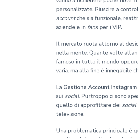
vanno a richiedere poche note, m
personalizzate. Riuscire a contr
account
che sia funzionale, reat
aziende e in
fans
per i VIP.
Il mercato ruota attorno al des
nella mente. Quante volte all’an
famoso in tutto il mondo oppur
varia, ma alla fine è innegabile 
La
Gestione Account Instagram
sui
social
. Purtroppo ci sono spes
quello di approfittare dei
social
televisione.
Una problematica principale è que