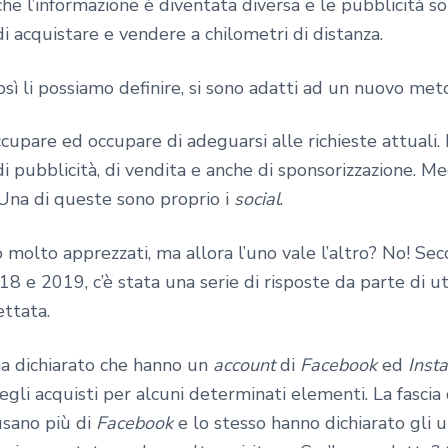
nche l’informazione è diventata diversa e le pubblicità 
di acquistare e vendere a chilometri di distanza.
così li possiamo definire, si sono adatti ad un nuovo me
ccupare ed occupare di adeguarsi alle richieste attuali
 di pubblicità, di vendita e anche di sponsorizzazione. 
 Una di queste sono proprio i
social
.
 molto apprezzati, ma allora l’uno vale l’altro? No! Se
8 e 2019, c’è stata una serie di risposte da parte di u
ettata.
 ha dichiarato che hanno un
account
di
Facebook
ed
Inst
gli acquisti per alcuni determinati elementi. La fascia
sano più di
Facebook
e lo stesso hanno dichiarato gli ut