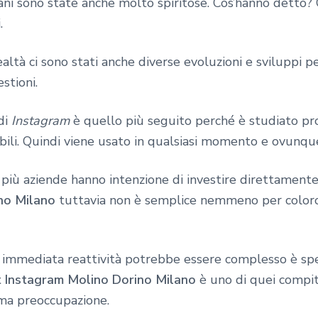
vani sono state anche molto spiritose. Cos’hanno detto
.
tà ci sono stati anche diverse evoluzioni e sviluppi pe
stioni.
di
Instagram
è quello più seguito perché è studiato pr
bili. Quindi viene usato in qualsiasi momento e ovunqu
ù aziende hanno intenzione di investire direttamente
no Milano
tuttavia non è semplice nemmeno per coloro
e immediata reattività potrebbe essere complesso è s
 Instagram Molino Dorino Milano
è uno di quei compit
ima preoccupazione.