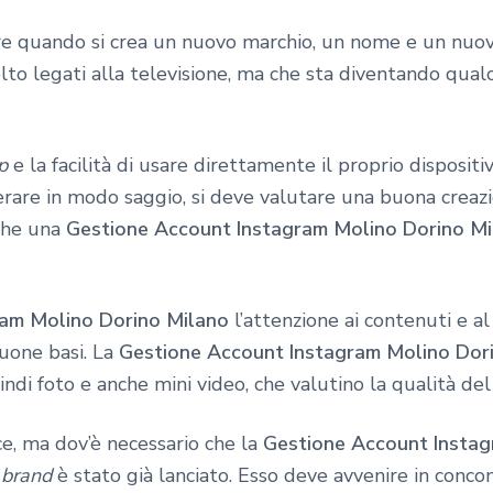
sare quando si crea un nuovo marchio, un nome e un nu
o legati alla televisione, ma che sta diventando qualc
p
e la facilità di usare direttamente il proprio disposi
erare in modo saggio, si deve valutare una buona creazi
che una
Gestione Account Instagram Molino Dorino Mi
ram Molino Dorino Milano
l’attenzione ai contenuti e a
uone basi. La
Gestione Account Instagram Molino Dor
indi foto e anche mini video, che valutino la qualità del 
ce, ma dov’è necessario che la
Gestione Account Insta
l
brand
è stato già lanciato. Esso deve avvenire in conco