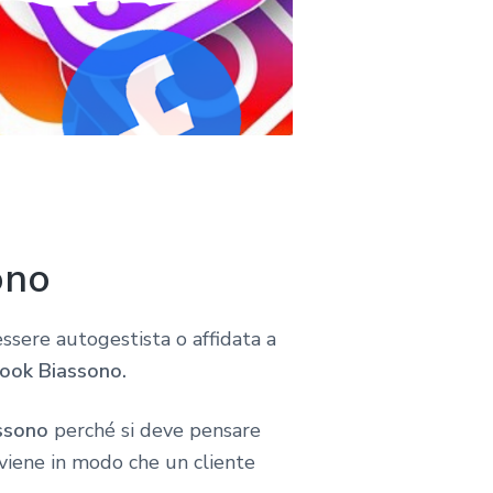
ono
 essere autogestista o affidata a
book Biassono.
ssono
perché si deve pensare
avviene in modo che un cliente