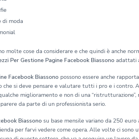
fie
e di moda
monial
no molte cose da considerare e che quindi è anche norm
ezzi Per Gestione Pagine Facebook Biassono
adattati a
gine Facebook Biassono
possono essere anche rapportat
che si deve pensare e valutare tutti i pro e i contro. A
qualche miglioramento e non di una “ristrutturazione”,
parere da parte di un professionista serio.
acebook Biassono
su base mensile variano da 250 euro 
azienda per farvi vedere come opera. Alle volte ci sono u
occupa di questo settore, che va a eseguire un lavoro d