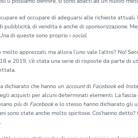
così li possiamo definire, si sono adatti ad un nuovo me
ccupare ed occupare di adeguarsi alle richieste attuali
 di pubblicità, di vendita e anche di sponsorizzazione. 
 Una di queste sono proprio i
social
.
 molto apprezzati, ma allora l’uno vale l’altro? No! Se
8 e 2019, c’è stata una serie di risposte da parte di u
ettata.
 ha dichiarato che hanno un
account
di
Facebook
ed
Inst
gli acquisti per alcuni determinati elementi. La fascia
sano più di
Facebook
e lo stesso hanno dichiarato gli ut
vani sono state anche molto spiritose. Cos’hanno detto
.