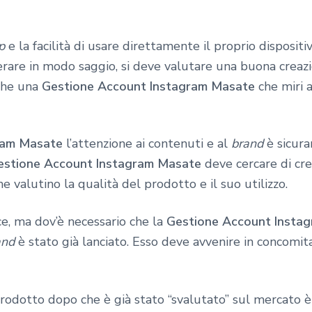
p
e la facilità di usare direttamente il proprio disposi
erare in modo saggio, si deve valutare una buona creazi
che una
Gestione Account Instagram Masate
che miri a
ram Masate
l’attenzione ai contenuti e al
brand
è sicura
estione Account Instagram Masate
deve cercare di crea
e valutino la qualità del prodotto e il suo utilizzo.
ce, ma dov’è necessario che la
Gestione Account Insta
and
è stato già lanciato. Esso deve avvenire in concomit
l prodotto dopo che è già stato “svalutato” sul mercato