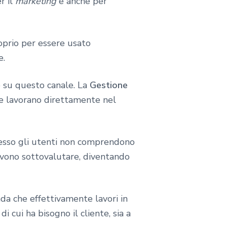
r il
marketing
e anche per
oprio per essere usato
e.
 su questo canale. La
Gestione
e lavorano direttamente nel
pesso gli utenti non comprendono
evono sottovalutare, diventando
da che effettivamente lavori in
i cui ha bisogno il cliente, sia a