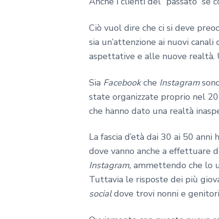
Anche i clienti del “passato” se 
Ciò vuol dire che ci si deve preo
sia un’attenzione ai nuovi canali
aspettative e alle nuove realtà.
Sia
Facebook
che
Instagram
sono
state organizzate proprio nel 201
che hanno dato una realtà inasp
La fascia d’età dai 30 ai 50 anni
dove vanno anche a effettuare de
Instagram,
ammettendo che lo u
Tuttavia le risposte dei più gio
social
dove trovi nonni e genitori