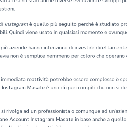
tà ci sono stati anche diverse evoluzioni e sviluppi pe
stioni.
di
Instagram
è quello più seguito perché è studiato pr
bili. Quindi viene usato in qualsiasi momento e ovunqu
ù aziende hanno intenzione di investire direttamente
avia non è semplice nemmeno per coloro che operano 
e immediata reattività potrebbe essere complesso è s
t Instagram Masate
è uno di quei compiti che non si d
si rivolga ad un professionista o comunque ad un’azien
one Account Instagram Masate
in base anche a quello d