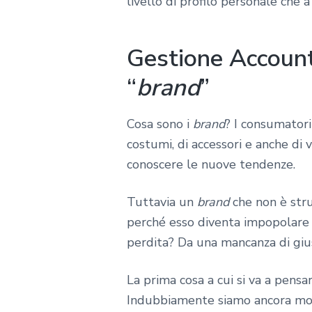
livello di profilo personale che a
Gestione Account
“
brand
”
Cosa sono i
brand
? I consumatori
costumi, di accessori e anche di
conoscere le nuove tendenze.
Tuttavia un
brand
che non è stru
perché esso diventa impopolare a
perdita? Da una mancanza di gius
La prima cosa a cui si va a pen
Indubbiamente siamo ancora molt