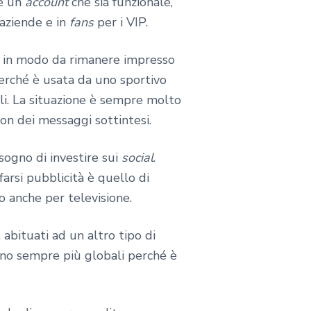
re un
account
che sia funzionale,
 aziende e in
fans
per i VIP.
to in modo da rimanere impresso
erché è usata da uno sportivo
li. La situazione è sempre molto
con dei messaggi sottintesi.
sogno di investire sui
social
.
farsi pubblicità è quello di
o anche per televisione.
 abituati ad un altro tipo di
sono sempre più globali perché è