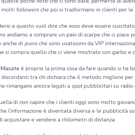
io queste poche note che ci sono date, permette di ave
e molti
followers
che poi si trasformano in clienti per le
iderio e questo vuol dire che esso deve essere suscita
no andiamo a comprare un paio di scarpe che ci piace p
e anche di
jeans
che sono usatissimi da VIP internaziona
che si compra quello che ci viene mostrato con garbo e 
 Masate
è proprio la prima cosa da fare quando si ha bi
discordanti tra chi dichiara che il metodo migliore per 
he rimangano ancora legati a
spot
pubblicitari su radio 
lla di non capire che i clienti oggi sono molto giovani,
nche l’informazione è diventata diversa e le pubblicità 
di acquistare e vendere a chilometri di distanza.