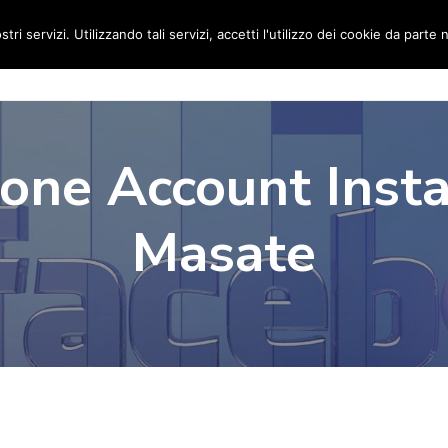
stri servizi. Utilizzando tali servizi, accetti l'utilizzo dei cookie da parte 
Home
Social Media Manager
Portfolio
Ri
ione Account Inst
Masate