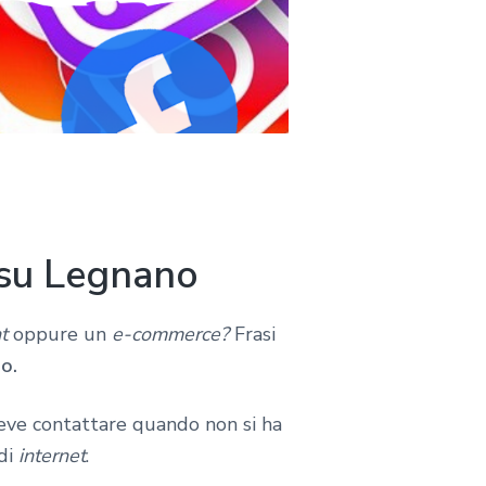
o su Legnano
t
oppure un
e-commerce?
Frasi
o.
eve contattare quando non si ha
 di
internet
.