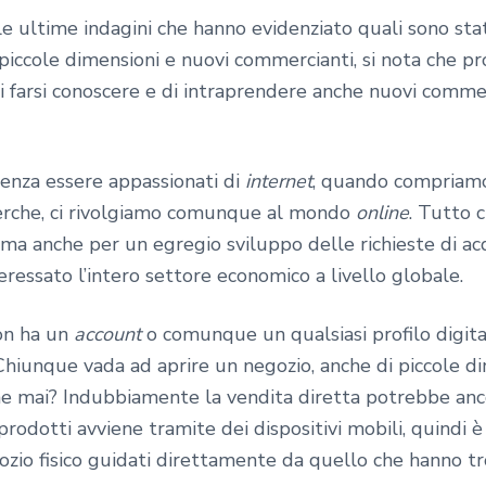
e ultime indagini che hanno evidenziato quali sono state
 piccole dimensioni e nuovi commercianti, si nota che pr
i farsi conoscere e di intraprendere anche nuovi commerci
senza essere appassionati di
internet
, quando compriam
cerche, ci rivolgiamo comunque al mondo
online
. Tutto 
 ma anche per un egregio sviluppo delle richieste di ac
ressato l’intero settore economico a livello globale.
non ha un
account
o comunque un qualsiasi profilo digit
hiunque vada ad aprire un negozio, anche di piccole dime
e mai? Indubbiamente la vendita diretta potrebbe anc
odotti avviene tramite dei dispositivi mobili, quindi è 
ozio fisico guidati direttamente da quello che hanno t