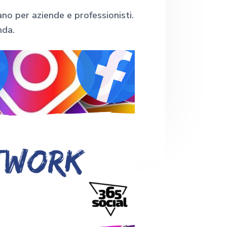
e
o per aziende e professionisti.
b
nda.