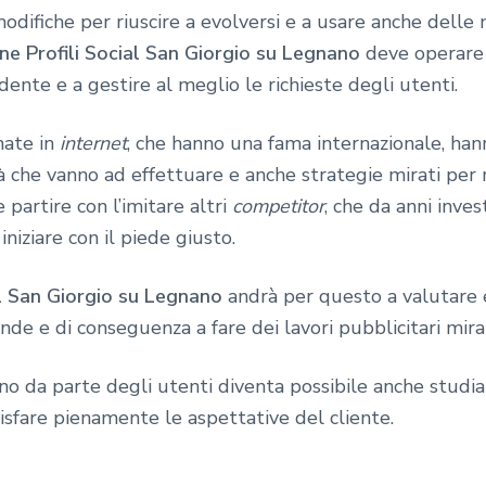
 modifiche per riuscire a evolversi e a usare anche delle
ne Profili Social San Giorgio su Legnano
deve operare 
ente e a gestire al meglio le richieste degli utenti.
mate in
internet
, che hanno una fama internazionale, ha
à che vanno ad effettuare e anche strategie mirati per 
e partire con l’imitare altri
competitor
, che da anni inve
iziare con il piede giusto.
al San Giorgio su Legnano
andrà per questo a valutare 
ende e di conseguenza a fare dei lavori pubblicitari mirat
sono da parte degli utenti diventa possibile anche studi
disfare pienamente le aspettative del cliente.