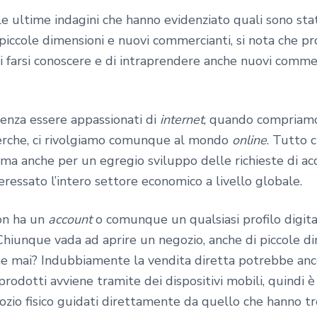
e ultime indagini che hanno evidenziato quali sono state
 piccole dimensioni e nuovi commercianti, si nota che pr
i farsi conoscere e di intraprendere anche nuovi commerci
senza essere appassionati di
internet
, quando compriam
cerche, ci rivolgiamo comunque al mondo
online
. Tutto 
 ma anche per un egregio sviluppo delle richieste di ac
ressato l’intero settore economico a livello globale.
non ha un
account
o comunque un qualsiasi profilo digit
hiunque vada ad aprire un negozio, anche di piccole dime
e mai? Indubbiamente la vendita diretta potrebbe anc
odotti avviene tramite dei dispositivi mobili, quindi è 
ozio fisico guidati direttamente da quello che hanno t