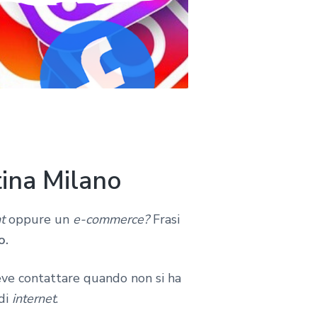
tina Milano
t
oppure un
e-commerce?
Frasi
o.
eve contattare quando non si ha
 di
internet
.