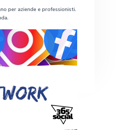
e
b
o per aziende e professionisti.
nda.