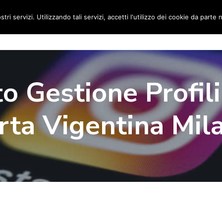
stri servizi. Utilizzando tali servizi, accetti l'utilizzo dei cookie da parte 
Home
Social Media Manager
Portfolio
Ri
o Gestione Profili
rta Vigentina Mil