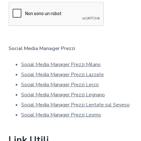
o
y
r
*
m
a
t
i
v
a
Social Media Manager Prezzi
s
u
Social Media Manager Prezzi Milano
l
l
Social Media Manager Prezzi Lazzate
a
p
Social Media Manager Prezzi Lecco
r
Social Media Manager Prezzi Legnano
i
v
Social Media Manager Prezzi Lentate sul Seveso
a
Social Media Manager Prezzi Lesmo
c
y
*
Link Utili