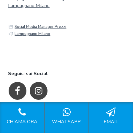
Lampugnano Milano
,
Social Media Manager Prezzi
Lampugnano Milano
F
Seguici sui Social
o
o
t
P.IVA: 15304681008
e
CHIAMA ORA
WHATSAPP
EMAIL
Mappa del Sito
r