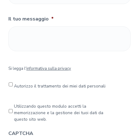
Il tuo messaggio
*
S
Si legga l'
informativa sulla privacy
i
l
e
Autorizzo il trattamento dei miei dati personali
g
g
a
P
Utilizzando questo modulo accetti la
l
r
memorizzazione e la gestione dei tuoi dati da
'
i
questo sito web.
i
v
n
a
CAPTCHA
f
c