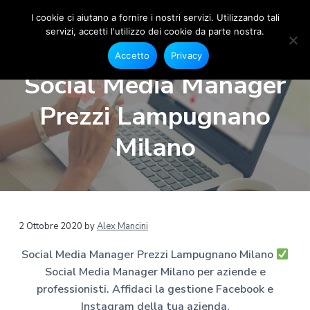
I cookie ci aiutano a fornire i nostri servizi. Utilizzando tali
servizi, accetti l'utilizzo dei cookie da parte nostra.
S
G
P
P
P
e
o
Accetto
Privacy
s
a
a
a
c
t
Social Media Manager
i
i
s
s
s
o
a
s
s
s
n
Prezzi Lampugnano
l
e
M
a
a
a
F
e
a
a
a
a
Milano
c
d
e
l
l
l
i
b
a
o
l
c
p
o
M
a
o
i
k
a
e
n
n
è
n
I
a
n
a
t
d
2 Ottobre 2020
by
Alex Mancini
s
g
t
v
e
i
e
a
Social Media Manager Prezzi Lampugnano Milano
r
g
i
n
p
r
M
Social Media Manager Milano per aziende e
g
u
a
a
i
m
professionisti. Affidaci la gestione Facebook e
a
t
g
l
a
Instagram della tua azienda.