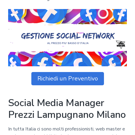
z
o
i
n
i
p
n
o
o
r
a
n
i
e
n
p
c
r
i
i
p
m
a
a
l
r
e
Richiedi un Preventivo
i
a
Social Media Manager
Prezzi Lampugnano Milano
In tutta Italia ci sono molti professionisti, web master e