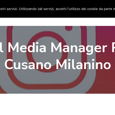
stri servizi. Utilizzando tali servizi, accetti l'utilizzo dei cookie da parte 
Home
Social Media Manager
Portfolio
Ri
l Media Manager 
Cusano Milanino