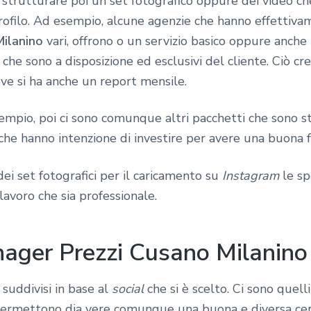
 strutturare poi un set fotografico oppure dei video c
rofilo. Ad esempio, alcune agenzie che hanno effettiv
ilanino
vari, offrono o un servizio basico oppure anche 
che sono a disposizione ed esclusivi del cliente. Ciò cr
ove si ha anche un report mensile.
pio, poi ci sono comunque altri pacchetti che sono stud
he hanno intenzione di investire per avere una buona f
ei set fotografici per il caricamento su
Instagram
le sp
lavoro che sia professionale.
ager Prezzi Cusano Milanino 
 suddivisi in base al
social
che si è scelto. Ci sono quell
permettono dia vere comunque una buona e diversa cerc