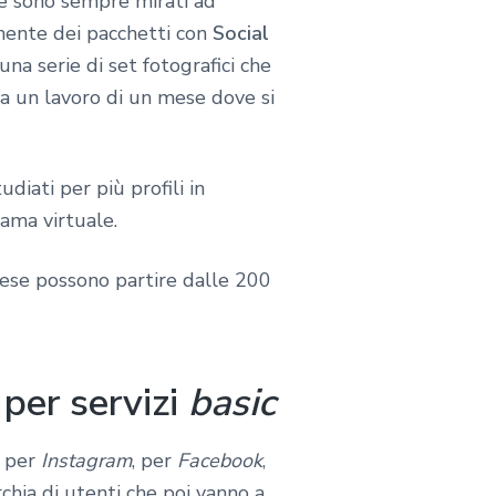
he sono sempre mirati ad
amente dei pacchetti con
Social
una serie di set fotografici che
ea un lavoro di un mese dove si
iati per più profili in
ama virtuale.
ese possono partire dalle 200
per servizi
basic
i per
Instagram
, per
Facebook
,
hia di utenti che poi vanno a