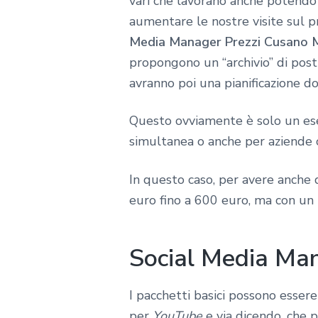
vari che lavorano anche potendo
aumentare le nostre visite sul p
Media Manager Prezzi Cusano M
propongono un “archivio” di post 
avranno poi una pianificazione d
Questo ovviamente è solo un esem
simultanea o anche per aziende c
In questo caso, per avere anche d
euro fino a 600 euro, ma con un 
Social Media Man
I pacchetti basici possono essere
per
YouTube
e via dicendo, che 