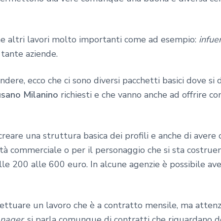
he altri lavori molto importanti come ad esempio:
infue
tante aziende.
ndere, ecco che ci sono diversi pacchetti basici dove si 
usano Milanino
richiesti e che vanno anche ad offrire c
creare una struttura basica dei profili e anche di aver
ività commerciale o per il personaggio che si sta costru
le 200 alle 600 euro. In alcune agenzie è possibile ave
ettuare un lavoro che è a contratto mensile, ma attenzi
nager
, si parla comunque di contratti che riguardano d