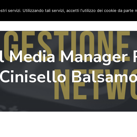
stri servizi. Utilizzando tali servizi, accetti l'utilizzo dei cookie da parte 
Home
Social Media Manager
Portfolio
Ri
l Media Manager 
Cinisello Balsam