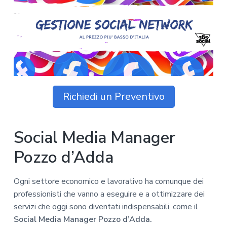
z
o
i
n
i
p
n
o
o
r
a
n
i
e
n
p
c
r
i
i
p
Richiedi un Preventivo
m
a
a
l
r
e
Social Media Manager
i
a
Pozzo d’Adda
Ogni settore economico e lavorativo ha comunque dei
professionisti che vanno a eseguire e a ottimizzare dei
servizi che oggi sono diventati indispensabili, come il
Social Media Manager Pozzo d’Adda.