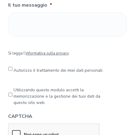
Il tuo messaggio
*
S
Si legga l'
informativa sulla privacy
i
l
e
Autorizzo il trattamento dei miei dati personali
g
g
a
P
Utilizzando questo modulo accetti la
l
r
memorizzazione e la gestione dei tuoi dati da
'
i
questo sito web.
i
v
n
a
CAPTCHA
f
c
o
y
r
*