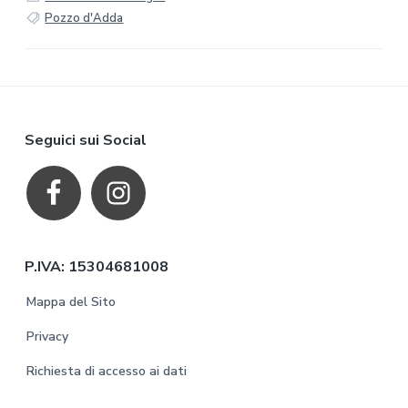
Pozzo d'Adda
F
Seguici sui Social
o
o
t
P.IVA: 15304681008
e
Mappa del Sito
r
Privacy
Richiesta di accesso ai dati