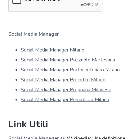
m
a
t
i
v
a
Social Media Manager
s
u
Social Media Manager Milano
l
l
Social Media Manager Pozzuolo Martesana
a
p
Social Media Manager Pratocentenaro Milano
r
Social Media Manager Precotto Milano
i
v
Social Media Manager Pregnana Milanese
a
Social Media Manager Primaticcio Milano
c
y
*
Link Utili
Social Media Manager
su Wikipedia
: Una definizione