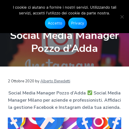
I cookie ci aiutano a fornire i nostri servizi. Utilizzando tali
servizi, accetti l'utilizzo dei cookie da parte nostra.
S
G
P
P
P
e
o
Accetto
Privacy
s
a
a
a
c
t
Social Media Manager
i
i
s
s
s
o
a
s
s
s
n
Pozzo d’Adda
l
e
M
a
a
a
F
e
a
a
a
a
c
d
e
l
l
l
i
b
a
o
l
c
p
o
M
a
o
i
k
a
2 Ottobre 2020
by
Alberto Benedetti
e
n
n
è
n
I
a
n
Social Media Manager Pozzo d’Adda
Social Media
a
t
d
s
g
t
Manager Milano per aziende e professionisti. Affidaci
v
e
i
e
a
r
g
la gestione Facebook e Instagram della tua azienda.
i
n
p
r
M
g
u
a
a
i
m
a
t
g
l
a