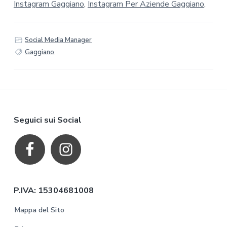
Instagram Gaggiano
,
Instagram Per Aziende Gaggiano
,
Social Media Manager
Gaggiano
F
Seguici sui Social
o
o
t
P.IVA: 15304681008
e
Mappa del Sito
r