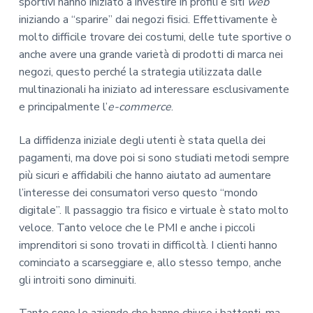
sportivi hanno iniziato a investire in profili e siti
web
iniziando a “sparire” dai negozi fisici. Effettivamente è
molto difficile trovare dei costumi, delle tute sportive o
anche avere una grande varietà di prodotti di marca nei
negozi, questo perché la strategia utilizzata dalle
multinazionali ha iniziato ad interessare esclusivamente
e principalmente l’
e-commerce
.
La diffidenza iniziale degli utenti è stata quella dei
pagamenti, ma dove poi si sono studiati metodi sempre
più sicuri e affidabili che hanno aiutato ad aumentare
l’interesse dei consumatori verso questo “mondo
digitale”. Il passaggio tra fisico e virtuale è stato molto
veloce. Tanto veloce che le PMI e anche i piccoli
imprenditori si sono trovati in difficoltà. I clienti hanno
cominciato a scarseggiare e, allo stesso tempo, anche
gli introiti sono diminuiti.
Tante sono le aziende che hanno chiuso i battenti, ma