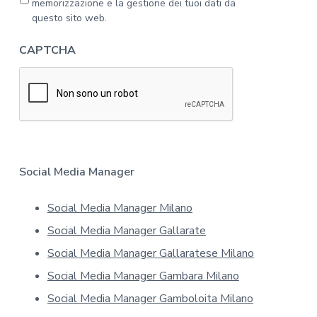
memorizzazione e la gestione dei tuoi dati da
'
i
questo sito web.
i
v
n
a
CAPTCHA
f
c
o
y
r
*
m
a
t
i
v
a
Social Media Manager
s
u
Social Media Manager Milano
l
l
Social Media Manager Gallarate
a
p
Social Media Manager Gallaratese Milano
r
Social Media Manager Gambara Milano
i
v
Social Media Manager Gamboloita Milano
a