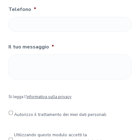
Telefono
*
Il tuo messaggio
*
S
Si legga l'
informativa sulla privacy
i
l
e
Autorizzo il trattamento dei miei dati personali
g
g
a
P
Utilizzando questo modulo accetti la
l
r