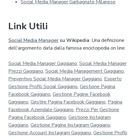
Social Media Manager Garbagnate Milanese
c
y
*
Link Utili
Social Media Manager
su Wikipedia
: Una definizione
dell'argomento data dalla famosa enciclopedia on line.
Social Media Manager Gaggiano
,
Social Media Manager
Prezzi Gaggiano
,
Social Media Management Gaggiano
,
Preventivo Social Media Manager Gaggiano
,
Esperto
Gestione Profili Social Gaggiano
,
Gestione Pagina
Facebook Gaggiano
,
Gestione Pagine Facebook
Gaggiano
,
Gestire Pagina Facebook Gaggiano
,
Pagina
Facebook Aziendale Gaggiano
,
Prezzi Per Gestione
Pagina Facebook Gaggiano
,
Gestione Instagram
Gaggiano
,
Gestione Pagine Instagram Gaggiano
,
Gestione Account Instagram Gaggiano
,
Gestione Profili