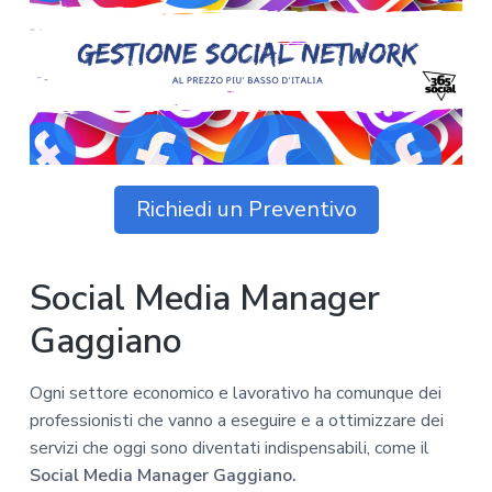
z
o
i
n
i
p
n
o
o
r
a
n
i
e
n
p
c
r
i
i
p
Richiedi un Preventivo
m
a
a
l
r
e
Social Media Manager
i
a
Gaggiano
Ogni settore economico e lavorativo ha comunque dei
professionisti che vanno a eseguire e a ottimizzare dei
servizi che oggi sono diventati indispensabili, come il
Social Media Manager Gaggiano.