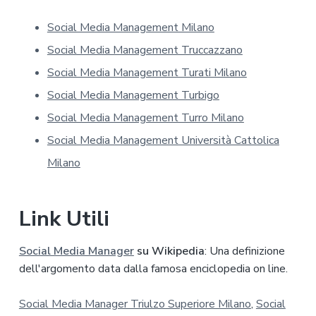
s
u
Social Media Management Milano
l
l
Social Media Management Truccazzano
a
p
Social Media Management Turati Milano
r
Social Media Management Turbigo
i
v
Social Media Management Turro Milano
a
Social Media Management Università Cattolica
c
y
Milano
*
Link Utili
Social Media Manager
su Wikipedia
: Una definizione
dell'argomento data dalla famosa enciclopedia on line.
Social Media Manager Triulzo Superiore Milano
,
Social