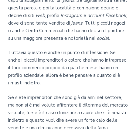
capo di abbigliamento, un
jeans
. Se digitiamo su internet
questa parola e poi la località ci compaiono decine e
decine di siti
web
, profili
Instagram
e
account Facebook
,
dove ci sono tante vendite di
jeans
. Tutti piccoli negozi
o anche Centri Commerciali che hanno deciso di puntare
su una maggiore presenza e notorietà nei
social
.
Tuttavia questo è anche un punto di riflessione. Se
anche i piccoli imprenditori o coloro che hanno intrapreso
il loro commercio proprio da qualche mese, hanno un
profilo aziendale, allora è bene pensare a quanto si è
rimasti indietro.
Se siete imprenditori che sono già da anni nel settore,
ma non si è mai voluto affrontare il dilemma del mercato
virtuale, forse è il caso di iniziare a capire che si è rimasti
indietro e questo vuol dire avere un forte calo delle
vendite e una diminuzione eccessiva della fama.