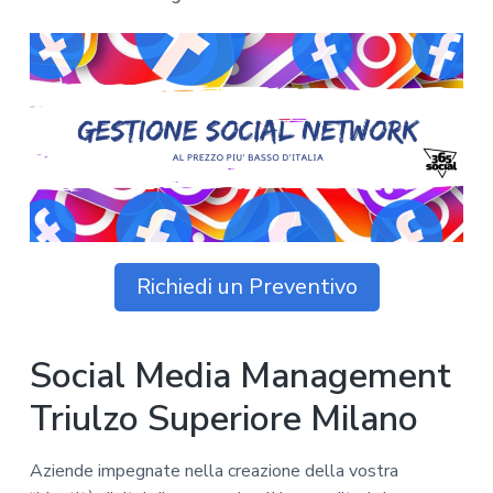
z
o
i
n
i
p
n
o
o
r
a
n
i
e
n
p
c
r
i
i
p
m
a
a
l
r
e
Richiedi un Preventivo
i
a
Social Media Management
Triulzo Superiore Milano
Aziende impegnate nella creazione della vostra