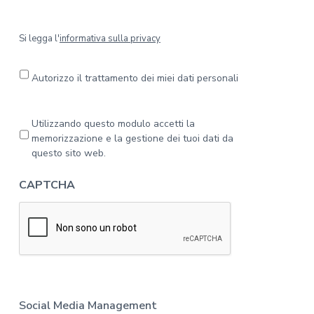
S
Si legga l'
informativa sulla privacy
i
l
e
Autorizzo il trattamento dei miei dati personali
g
g
a
P
Utilizzando questo modulo accetti la
l
r
memorizzazione e la gestione dei tuoi dati da
'
i
questo sito web.
i
v
n
a
CAPTCHA
f
c
o
y
r
*
m
a
t
i
v
a
Social Media Management